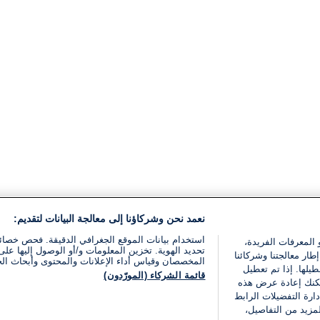
نعمد نحن وشركاؤنا إلى معالجة البيانات لتقديم:
استخدام بيانات الموقع الجغرافي الدقيقة. فحص خصا
 المعرفات الفريدة،
تحديد الهوية. تخزين المعلومات و/أو الوصول إليها على 
ار معالجتنا وشركائنا
المخصصان وقياس أداء الإعلانات والمحتوى وأبحاث ال
يلها. إذا تم تعطيل
قائمة الشركاء (المورّدون)
يمكنك إعادة عرض هذه
ارة التفضيلات الرابط
مزيد من التفاصيل،