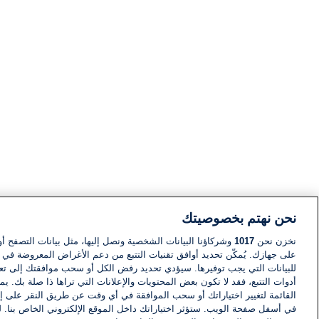
نحن نهتم بخصوصيتك
نخزن نحن
1017
وشركاؤنا البيانات الشخصية ونصل إليها، مثل بيانات التصفح أو
على جهازك. يُمكّن تحديد أوافق تقنيات التتبع من دعم الأغراض المعروضة في إط
للبيانات التي يجب توفيرها. سيؤدي تحديد رفض الكل أو سحب موافقتك إلى تعط
أدوات التتبع، فقد لا تكون بعض المحتويات والإعلانات التي تراها ذا صلة بك. 
القائمة لتغيير اختياراتك أو سحب الموافقة في أي وقت عن طريق النقر على إد
في أسفل صفحة الويب. ستؤثر اختياراتك داخل الموقع الإلكتروني الخاص بنا. ل