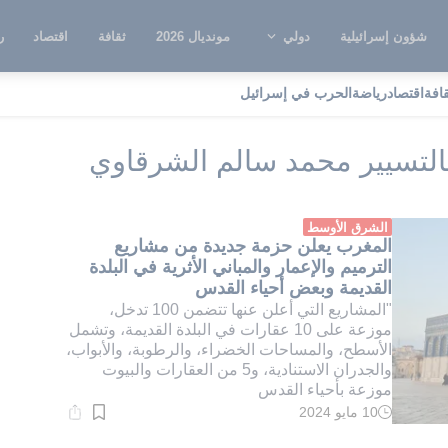
شؤون إسرائيلية
دولي
مونديال 2026
ثقافة
اقتصاد
ر
قافة
اقتصاد
رياضة
الحرب في إسرائيل
وكالة المدير المكلف بالتسيير محمد سالم الشرقاوي
بالتسيير محمد سالم الشرقاوي
الشرق الأوسط
المغرب يعلن حزمة جديدة من مشاريع
الترميم والإعمار والمباني الأثرية في البلدة
القديمة وبعض أحياء القدس
"المشاريع التي أعلن عنها تتضمن 100 تدخل،
موزعة على 10 عقارات في البلدة القديمة، وتشمل
الأسطح، والمساحات الخضراء، والرطوبة، والأبواب،
والجدران الاستنادية، و5 من العقارات والبيوت
موزعة بأحياء القدس
10 مايو 2024
وقت
القراءة:
1}