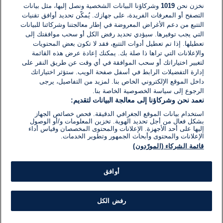
نخزن نحن
1019
وشركاؤنا البيانات الشخصية ونصل إليها، مثل بيانات
القراءة:
2}
التصفح أو المعرفات الفريدة، على جهازك. يُمكّن تحديد أوافق تقنيات
دقيقة.
الحرب في إسرائيل
التتبع من دعم الأغراض المعروضة في إطار معالجتنا وشركائنا للبيانات
نتنياهو يعلق عمل وزير اقترح أن تستخدم
التي يجب توفيرها. سيؤدي تحديد رفض الكل أو سحب موافقتك إلى
إسرائيل السلاح النووي ضد حماس في
تعطيلها. إذا تم تعطيل أدوات التتبع، فقد لا تكون بعض المحتويات
غزة
والإعلانات التي تراها ذا صلة بك. يمكنك إعادة عرض هذه القائمة
لتغيير اختياراتك أو سحب الموافقة في أي وقت عن طريق النقر على
05 نوفمبر 2023
وقت
إدارة التفضيلات الرابط في أسفل صفحة الويب. ستؤثر اختياراتك
القراءة:
داخل الموقع الإلكتروني الخاص بنا. لمزيد من التفاصيل، يرجى
4}
دقيقة.
الرجوع إلى سياسة الخصوصية الخاصة بنا.
الحرب في إسرائيل
يعملون يداً بيد متزنّرين بحكمة الجنوب:
نعمد نحن وشركاؤنا إلى معالجة البيانات لتقديم:
اليهود والعرب يجمعون التبرعات لفائدة
استخدام بيانات الموقع الجغرافي الدقيقة. فحص خصائص الجهاز
نازحي الحرب
بشكل فعال من أجل تحديد الهوية. تخزين المعلومات و/أو الوصول
إليها على أحد الأجهزة. الإعلانات والمحتوى المخصصان وقياس أداء
الإعلانات والمحتوى وأبحاث الجمهور وتطوير الخدمات.
25 أكتوبر 2023
وقت
قائمة الشركاء (المورّدون)
القراءة:
2}
دقيقة.
القارة الامريكية
العثور على رئيسة كنيس ديترويت ميتة
أوافق
طعنا بالسكين خارج منزلها
رفض الكل
22 أكتوبر 2023
وقت
القراءة: