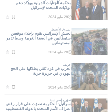
محكمة الجنايات الدولية ويؤكد دعم
الولايات المتحدة لإسرائيل
29 مايو 2024
وقت
القراءة:
3}
دقيقة.
الشرق الأوسط
الجيش الإسرائيلي يقوم بإخلاء موقعين
استيطانيين في الضفة الغربية وسط تذمر
المستوطنين
28 مايو 2024
وقت
القراءة:
2}
دقيقة.
افريقيا
الحرب في غزة تُلقي بظلالها على الحج
اليهودي في جزيرة جربة
25 مايو 2024
وقت
القراءة:
1}
دقيقة.
شؤون إسرائيلية
إسرائيل: الحكومة تصوّت على قرار رفض
اعتراف الأمم المتحدة بالدولة الفلسطينية