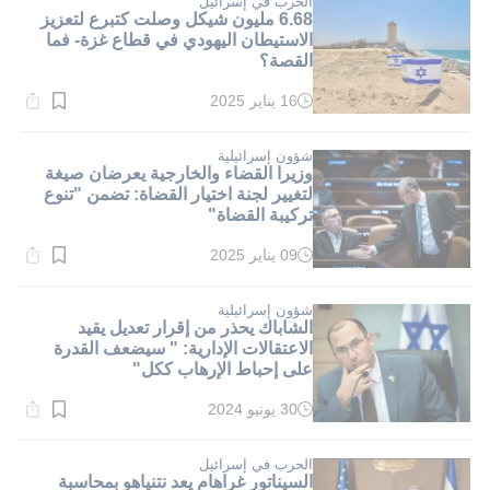
الحرب في إسرائيل
6.68 مليون شيكل وصلت كتبرع لتعزيز
الاستيطان اليهودي في قطاع غزة- فما
القصة؟
16 يناير 2025
وقت
القراءة:
1}
دقيقة.
شؤون إسرائيلية
وزيرا القضاء والخارجية يعرضان صيغة
لتغيير لجنة اختيار القضاة: تضمن "تنوع
تركيبة القضاة"
09 يناير 2025
وقت
القراءة:
1}
دقيقة.
شؤون إسرائيلية
الشاباك يحذر من إقرار تعديل يقيد
الاعتقالات الإدارية: " سيضعف القدرة
على إحباط الإرهاب ككل"
30 يونيو 2024
وقت
القراءة:
1}
دقيقة.
الحرب في إسرائيل
السيناتور غراهام يعد نتنياهو بمحاسبة