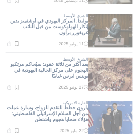
11 ديسمبر 2025
وقت
القراءة:
1}
دقيقة.
الشرق الأوسط
بولندا: المركز اليهودي في أوشفيتز يدين
إنكار الهولوكوست من قبل النائب
غريغورز براون
11 يوليو 2025
وقت
القراءة:
1}
دقيقة.
الشرق الأوسط
بعد أكثر من ثلاثة عقود: سيُحاكم مرتكبو
الهجوم على مركز الجالية اليهودية في
بوينس آيرس غيابيًا
27 يونيو 2025
وقت
القراءة:
1}
دقيقة.
القارة الامريكية
يارون خطط للتقدم للزواج، وسارة عملت
من أجل السلام الإسرائيلي الفلسطيني:
هؤلاء ضحايا هجوم واشنطن
22 مايو 2025
وقت
القراءة: