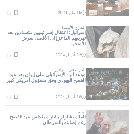
15 مايو 2024
وقت
القراءة:
1}
دقيقة.
الشرق الأوسط
إسرائيل: اعتقال إسرائيليين متشدّدين بعد
تهريبهم الماعز إلى الأقصى بغرض
الأضحية
22 أبريل 2024
وقت
القراءة:
1}
دقيقة.
الحرب في إسرائيل
موعد الرد الإسرائيلي على إيران بعد عيد
الفصح اليهودي وفق مسؤول أمريكي كبير
18 أبريل 2024
وقت
القراءة:
1}
دقيقة.
أوروبا
الملك تشارلز يشارك بقداس عيد الفصح
رغم إصابته بالسرطان