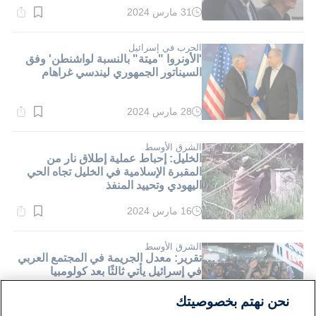
31 مارس 2024
وقت
القراءة:
1}
دقيقة.
الحرب في إسرائيل
'الأونروا "ميتة" بالنسبة لواشنطن' وفق
السيناتور الجمهوري ليندسي غراهام
28 مارس 2024
وقت
القراءة:
2}
دقيقة.
الشرق الأوسط
الخليل: إحباط عملية إطلاق نار من
المقبرة الإسلامية في الخليل تجاه الحي
اليهودي وتحييد المنفذ
16 مارس 2024
وقت
القراءة:
1}
دقيقة.
الشرق الأوسط
تقرير: معدل الجريمة في المجتمع العربي
في إسرائيل يأتي ثالثًا بعد كولومبيا
والمكسيك
نحن نهتم بخصوصيتك
11 فبراير 2024
وقت