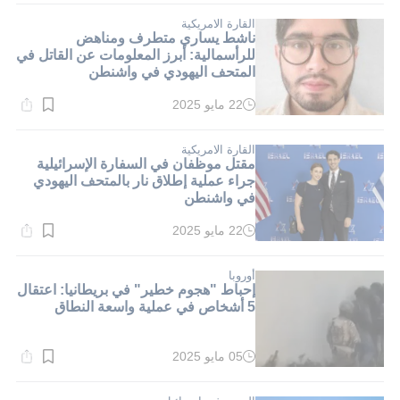
1}
دقيقة.
القارة الامريكية
ناشط يساري متطرف ومناهض
للرأسمالية: أبرز المعلومات عن القاتل في
المتحف اليهودي في واشنطن
22 مايو 2025
وقت
القراءة:
1}
دقيقة.
القارة الامريكية
مقتل موظفان في السفارة الإسرائيلية
جراء عملية إطلاق نار بالمتحف اليهودي
في واشنطن
22 مايو 2025
وقت
القراءة:
1}
دقيقة.
أوروبا
إحباط "هجوم خطير" في بريطانيا: اعتقال
5 أشخاص في عملية واسعة النطاق
05 مايو 2025
وقت
القراءة:
1}
دقيقة.