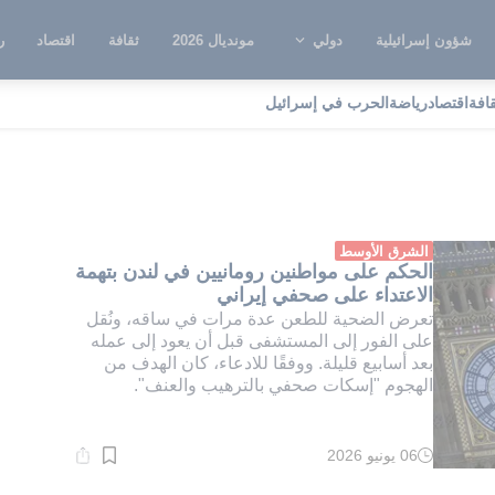
شؤون إسرائيلية
دولي
مونديال 2026
ثقافة
اقتصاد
ر
قافة
اقتصاد
رياضة
الحرب في إسرائيل
ديتو باديا
الشرق الأوسط
الحكم على مواطنين رومانيين في لندن بتهمة
الاعتداء على صحفي إيراني
تعرض الضحية للطعن عدة مرات في ساقه، ونُقل
على الفور إلى المستشفى قبل أن يعود إلى عمله
بعد أسابيع قليلة. ووفقًا للادعاء، كان الهدف من
الهجوم "إسكات صحفي بالترهيب والعنف".
06 يونيو 2026
وقت
القراءة:
1}