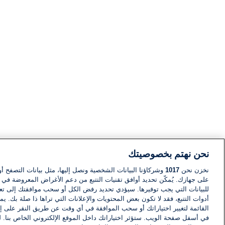
نحن نهتم بخصوصيتك
نخزن نحن
1017
وشركاؤنا البيانات الشخصية ونصل إليها، مثل بيانات التصفح أو
على جهازك. يُمكّن تحديد أوافق تقنيات التتبع من دعم الأغراض المعروضة في إط
للبيانات التي يجب توفيرها. سيؤدي تحديد رفض الكل أو سحب موافقتك إلى تعط
أدوات التتبع، فقد لا تكون بعض المحتويات والإعلانات التي تراها ذا صلة بك. 
القائمة لتغيير اختياراتك أو سحب الموافقة في أي وقت عن طريق النقر على إد
في أسفل صفحة الويب. ستؤثر اختياراتك داخل الموقع الإلكتروني الخاص بنا. ل