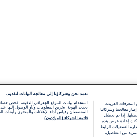
نعمد نحن وشركاؤنا إلى معالجة البيانات لتقديم:
استخدام بيانات الموقع الجغرافي الدقيقة. فحص خصا
 المعرفات الفريدة،
تحديد الهوية. تخزين المعلومات و/أو الوصول إليها على 
ار معالجتنا وشركائنا
المخصصان وقياس أداء الإعلانات والمحتوى وأبحاث ال
يلها. إذا تم تعطيل
قائمة الشركاء (المورّدون)
يمكنك إعادة عرض هذه
ارة التفضيلات الرابط
مزيد من التفاصيل،