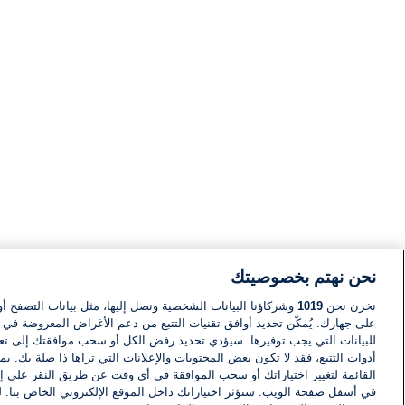
نحن نهتم بخصوصيتك
نخزن نحن
1019
وشركاؤنا البيانات الشخصية ونصل إليها، مثل بيانات التصفح أو
على جهازك. يُمكّن تحديد أوافق تقنيات التتبع من دعم الأغراض المعروضة في إط
للبيانات التي يجب توفيرها. سيؤدي تحديد رفض الكل أو سحب موافقتك إلى تعط
أدوات التتبع، فقد لا تكون بعض المحتويات والإعلانات التي تراها ذا صلة بك. 
القائمة لتغيير اختياراتك أو سحب الموافقة في أي وقت عن طريق النقر على إد
في أسفل صفحة الويب. ستؤثر اختياراتك داخل الموقع الإلكتروني الخاص بنا. ل