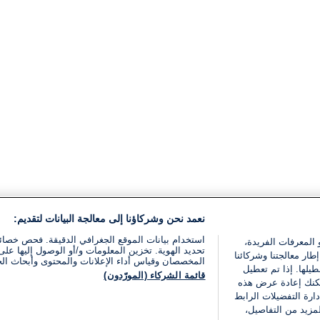
نعمد نحن وشركاؤنا إلى معالجة البيانات لتقديم:
استخدام بيانات الموقع الجغرافي الدقيقة. فحص خصا
 المعرفات الفريدة،
تحديد الهوية. تخزين المعلومات و/أو الوصول إليها على 
ار معالجتنا وشركائنا
المخصصان وقياس أداء الإعلانات والمحتوى وأبحاث ال
يلها. إذا تم تعطيل
قائمة الشركاء (المورّدون)
يمكنك إعادة عرض هذه
ارة التفضيلات الرابط
مزيد من التفاصيل،