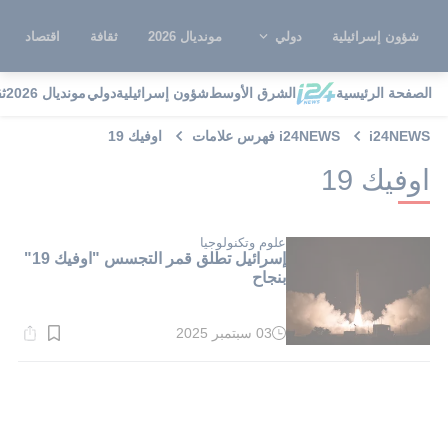
شؤون إسرائيلية
دولي
مونديال 2026
ثقافة
اقتصاد
الصفحة الرئيسية
الشرق الأوسط
شؤون إسرائيلية
دولي
مونديال 2026
ث
i24NEWS
i24NEWS فهرس علامات
اوفيك 19
اوفيك 19
علوم وتكنولوجيا
إسرائيل تطلق قمر التجسس "اوفيك 19"
بنجاح
03 سبتمبر 2025
وقت
القراءة:
1}
دقيقة.