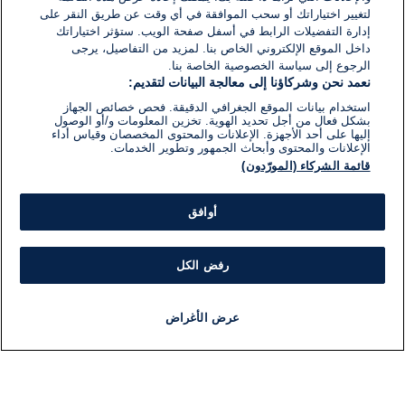
لتغيير اختياراتك أو سحب الموافقة في أي وقت عن طريق النقر على
إدارة التفضيلات الرابط في أسفل صفحة الويب. ستؤثر اختياراتك
داخل الموقع الإلكتروني الخاص بنا. لمزيد من التفاصيل، يرجى
الرجوع إلى سياسة الخصوصية الخاصة بنا.
نعمد نحن وشركاؤنا إلى معالجة البيانات لتقديم:
استخدام بيانات الموقع الجغرافي الدقيقة. فحص خصائص الجهاز
بشكل فعال من أجل تحديد الهوية. تخزين المعلومات و/أو الوصول
إليها على أحد الأجهزة. الإعلانات والمحتوى المخصصان وقياس أداء
الإعلانات والمحتوى وأبحاث الجمهور وتطوير الخدمات.
قائمة الشركاء (المورّدون)
أوافق
رفض الكل
عرض الأغراض
أخبار
أخبار هامة
مباشر
مذياع
برنامج