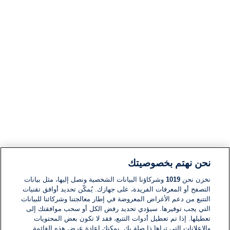
نحن نهتم بخصوصيتك
نخزن نحن
1019
وشركاؤنا البيانات الشخصية ونصل إليها، مثل بيانات
التصفح أو المعرفات الفريدة، على جهازك. يُمكّن تحديد أوافق تقنيات
التتبع من دعم الأغراض المعروضة في إطار معالجتنا وشركائنا للبيانات
التي يجب توفيرها. سيؤدي تحديد رفض الكل أو سحب موافقتك إلى
تعطيلها. إذا تم تعطيل أدوات التتبع، فقد لا تكون بعض المحتويات
والإعلانات التي تراها ذا صلة بك. يمكنك إعادة عرض هذه القائمة