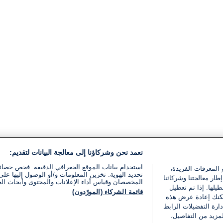
نعمد نحن وشركاؤنا إلى معالجة البيانات لتقديم:
استخدام بيانات الموقع الجغرافي الدقيقة. فحص خصا
 المعرفات الفريدة،
تحديد الهوية. تخزين المعلومات و/أو الوصول إليها على 
ار معالجتنا وشركائنا
المخصصان وقياس أداء الإعلانات والمحتوى وأبحاث ال
يلها. إذا تم تعطيل
قائمة الشركاء (المورّدون)
يمكنك إعادة عرض هذه
ارة التفضيلات الرابط
مزيد من التفاصيل،