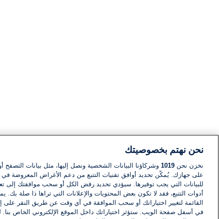
نحن نهتم بخصوصيتك
نخزن نحن
1019
وشركاؤنا البيانات الشخصية ونصل إليها، مثل بيانات التصفح أو
على جهازك. يُمكّن تحديد أوافق تقنيات التتبع من دعم الأغراض المعروضة في إط
للبيانات التي يجب توفيرها. سيؤدي تحديد رفض الكل أو سحب موافقتك إلى تعط
أدوات التتبع، فقد لا تكون بعض المحتويات والإعلانات التي تراها ذا صلة بك. 
القائمة لتغيير اختياراتك أو سحب الموافقة في أي وقت عن طريق النقر على إد
في أسفل صفحة الويب. ستؤثر اختياراتك داخل الموقع الإلكتروني الخاص بنا. ل