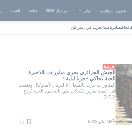
شؤون إسرائيلية
دولي
مونديال 2026
ثقافة
اقتصاد
ر
قافة
اقتصاد
رياضة
الحرب في إسرائيل
تنة
افريقيا
الجيش الجزائري يجري مناورات بالذخيرة
الحية تحاكي “حربا ليلية”
المناورات جرت بالميدان 5 للرمي لأمدوكال وتمثلت
في “تنفيذ تمرين تكتيكي ليلي بالذخيرة الحية (ردع
2022)،
19 مايو 2022
وقت
القراءة:
1}