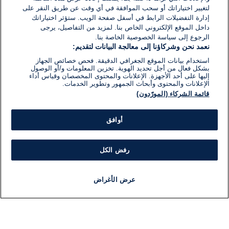
لتغيير اختياراتك أو سحب الموافقة في أي وقت عن طريق النقر على
إدارة التفضيلات الرابط في أسفل صفحة الويب. ستؤثر اختياراتك
داخل الموقع الإلكتروني الخاص بنا. لمزيد من التفاصيل، يرجى
الرجوع إلى سياسة الخصوصية الخاصة بنا.
نعمد نحن وشركاؤنا إلى معالجة البيانات لتقديم:
استخدام بيانات الموقع الجغرافي الدقيقة. فحص خصائص الجهاز
بشكل فعال من أجل تحديد الهوية. تخزين المعلومات و/أو الوصول
إليها على أحد الأجهزة. الإعلانات والمحتوى المخصصان وقياس أداء
الإعلانات والمحتوى وأبحاث الجمهور وتطوير الخدمات.
قائمة الشركاء (المورّدون)
أوافق
رفض الكل
عرض الأغراض
أخبار
أخبار هامة
مباشر
مذياع
برنامج