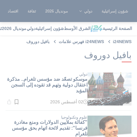
شؤون إسرائيلية
دولي
مونديال 2026
ثقافة
اقتصاد
الصفحة الرئيسية
الشرق الأوسط
شؤون إسرائيلية
دولي
مونديال 2026
ث
i24NEWS
i24NEWS فهرس علامات
بافيل دوروف
بافيل دوروف
دولي
موسكو تصعّد ضد مؤسس تلغرام.. مذكرة
اعتقال دولية وتهم قد تقوده إلى السجن
المؤبد
02 أغسطس 2026
وقت
القراءة:
1}
دقيقة.
علوم وتكنولوجيا
"كفالة بملايين الدولارات ومنع مغادرة
فرنسا": تقديم لائحة اتهام بحق مؤسس
تلغرام