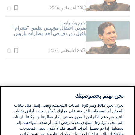
29 أغسطس 2024
وقت
القراءة:
1}
دقيقة.
علوم وتكنولوجيا
تقرير: اعتقال مؤسس تطبيق "تلغرام"
بافيل دوروف في أحد مطارات باريس
25 أغسطس 2024
وقت
القراءة:
1}
دقيقة.
نحن نهتم بخصوصيتك
نخزن نحن
1017
وشركاؤنا البيانات الشخصية ونصل إليها، مثل بيانات
التصفح أو المعرفات الفريدة، على جهازك. يُمكّن تحديد أوافق تقنيات
التتبع من دعم الأغراض المعروضة في إطار معالجتنا وشركائنا للبيانات
التي يجب توفيرها. سيؤدي تحديد رفض الكل أو سحب موافقتك إلى
تعطيلها. إذا تم تعطيل أدوات التتبع، فقد لا تكون بعض المحتويات
والإعلانات التي تراها ذا صلة بك. يمكنك إعادة عرض هذه القائمة