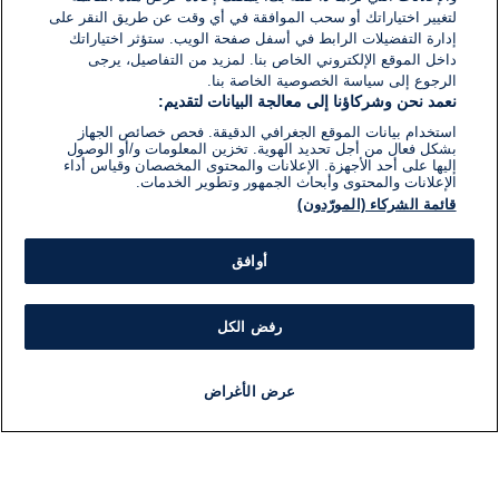
لتغيير اختياراتك أو سحب الموافقة في أي وقت عن طريق النقر على
إدارة التفضيلات الرابط في أسفل صفحة الويب. ستؤثر اختياراتك
داخل الموقع الإلكتروني الخاص بنا. لمزيد من التفاصيل، يرجى
الرجوع إلى سياسة الخصوصية الخاصة بنا.
نعمد نحن وشركاؤنا إلى معالجة البيانات لتقديم:
استخدام بيانات الموقع الجغرافي الدقيقة. فحص خصائص الجهاز
بشكل فعال من أجل تحديد الهوية. تخزين المعلومات و/أو الوصول
إليها على أحد الأجهزة. الإعلانات والمحتوى المخصصان وقياس أداء
الإعلانات والمحتوى وأبحاث الجمهور وتطوير الخدمات.
قائمة الشركاء (المورّدون)
أوافق
رفض الكل
عرض الأغراض
أخبار
أخبار هامة
مباشر
مذياع
برنامج