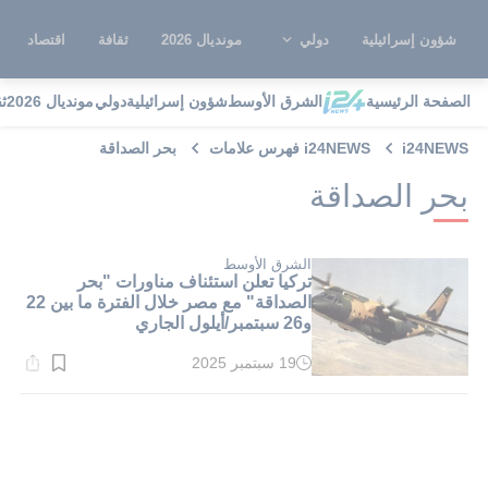
شؤون إسرائيلية
دولي
مونديال 2026
ثقافة
اقتصاد
الصفحة الرئيسية
الشرق الأوسط
شؤون إسرائيلية
دولي
مونديال 2026
ث
i24NEWS
i24NEWS فهرس علامات
بحر الصداقة
بحر الصداقة
الشرق الأوسط
تركيا تعلن استئناف مناورات "بحر
الصداقة" مع مصر خلال الفترة ما بين 22
و26 سبتمبر/أيلول الجاري
19 سبتمبر 2025
وقت
القراءة:
1}
دقيقة.