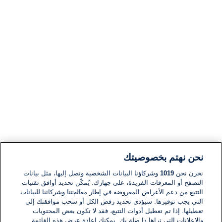
نحن نهتم بخصوصيتك
نخزن نحن
1019
وشركاؤنا البيانات الشخصية ونصل إليها، مثل بيانات
التصفح أو المعرفات الفريدة، على جهازك. يُمكّن تحديد أوافق تقنيات
التتبع من دعم الأغراض المعروضة في إطار معالجتنا وشركائنا للبيانات
التي يجب توفيرها. سيؤدي تحديد رفض الكل أو سحب موافقتك إلى
تعطيلها. إذا تم تعطيل أدوات التتبع، فقد لا تكون بعض المحتويات
والإعلانات التي تراها ذا صلة بك. يمكنك إعادة عرض هذه القائمة