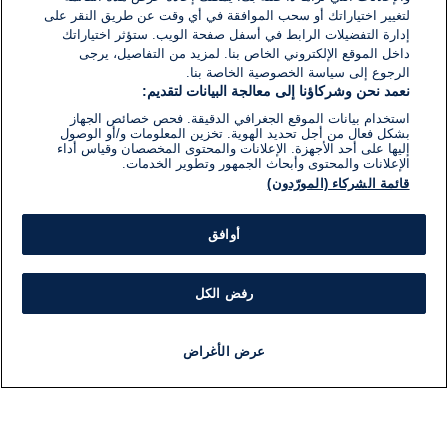
لتغيير اختياراتك أو سحب الموافقة في أي وقت عن طريق النقر على
إدارة التفضيلات الرابط في أسفل صفحة الويب. ستؤثر اختياراتك
داخل الموقع الإلكتروني الخاص بنا. لمزيد من التفاصيل، يرجى
الرجوع إلى سياسة الخصوصية الخاصة بنا.
نعمد نحن وشركاؤنا إلى معالجة البيانات لتقديم:
استخدام بيانات الموقع الجغرافي الدقيقة. فحص خصائص الجهاز
بشكل فعال من أجل تحديد الهوية. تخزين المعلومات و/أو الوصول
إليها على أحد الأجهزة. الإعلانات والمحتوى المخصصان وقياس أداء
الإعلانات والمحتوى وأبحاث الجمهور وتطوير الخدمات.
قائمة الشركاء (المورّدون)
أوافق
رفض الكل
عرض الأغراض
أخبار
أخبار هامة
مباشر
مذياع
برنامج