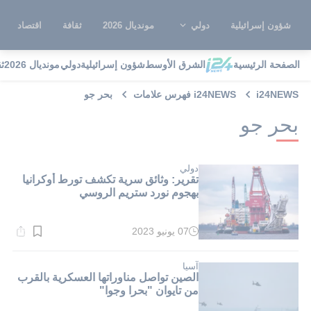
شؤون إسرائيلية
دولي
مونديال 2026
ثقافة
اقتصاد
الصفحة الرئيسية
الشرق الأوسط
شؤون إسرائيلية
دولي
مونديال 2026
ث
i24NEWS
i24NEWS فهرس علامات
بحر جو
بحر جو
دولي
تقرير: وثائق سرية تكشف تورط أوكرانيا
بهجوم نورد ستريم الروسي
07 يونيو 2023
وقت
القراءة:
4}
دقيقة.
آسيا
الصين تواصل مناوراتها العسكرية بالقرب
من تايوان "بحرا وجوا"