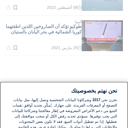
08 أغسطس 2022
وقت
القراءة:
1}
دقيقة.
آسيا
طوكيو تؤكد أن الصاروخين اللذين اطقتهما
كوريا الشمالية في بحر اليابان بالستيان
25 مارس 2021
وقت
القراءة:
1}
دقيقة.
نحن نهتم بخصوصيتك
نخزن نحن
1017
وشركاؤنا البيانات الشخصية ونصل إليها، مثل بيانات
التصفح أو المعرفات الفريدة، على جهازك. يُمكّن تحديد أوافق تقنيات
التتبع من دعم الأغراض المعروضة في إطار معالجتنا وشركائنا للبيانات
التي يجب توفيرها. سيؤدي تحديد رفض الكل أو سحب موافقتك إلى
تعطيلها. إذا تم تعطيل أدوات التتبع، فقد لا تكون بعض المحتويات
والإعلانات التي تراها ذا صلة بك. يمكنك إعادة عرض هذه القائمة