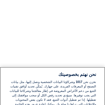
نحن نهتم بخصوصيتك
نخزن نحن
1017
وشركاؤنا البيانات الشخصية ونصل إليها، مثل بيانات
التصفح أو المعرفات الفريدة، على جهازك. يُمكّن تحديد أوافق تقنيات
التتبع من دعم الأغراض المعروضة في إطار معالجتنا وشركائنا للبيانات
التي يجب توفيرها. سيؤدي تحديد رفض الكل أو سحب موافقتك إلى
تعطيلها. إذا تم تعطيل أدوات التتبع، فقد لا تكون بعض المحتويات
والإعلانات التي تراها ذا صلة بك. يمكنك إعادة عرض هذه القائمة