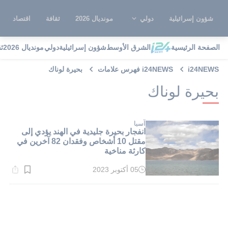
شؤون إسرائيلية
دولي
مونديال 2026
ثقافة
اقتصاد
الصفحة الرئيسية
الشرق الأوسط
شؤون إسرائيلية
دولي
مونديال 2026
ث
i24NEWS
i24NEWS فهرس علامات
بحيرة لوناك
بحيرة لوناك
آسيا
انفجار بحيرة جليدية في الهند يؤدي إلى
مقتل 10 أشخاص وفقدان 82 آخرين في
كارثة مناخية
05 أكتوبر 2023
وقت
القراءة:
2}
دقيقة.