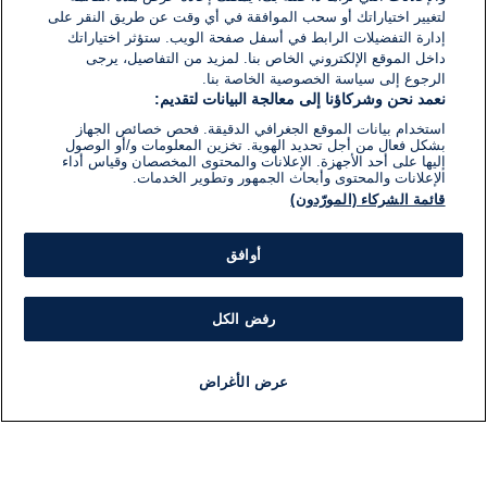
لتغيير اختياراتك أو سحب الموافقة في أي وقت عن طريق النقر على
إدارة التفضيلات الرابط في أسفل صفحة الويب. ستؤثر اختياراتك
داخل الموقع الإلكتروني الخاص بنا. لمزيد من التفاصيل، يرجى
الرجوع إلى سياسة الخصوصية الخاصة بنا.
نعمد نحن وشركاؤنا إلى معالجة البيانات لتقديم:
استخدام بيانات الموقع الجغرافي الدقيقة. فحص خصائص الجهاز
بشكل فعال من أجل تحديد الهوية. تخزين المعلومات و/أو الوصول
إليها على أحد الأجهزة. الإعلانات والمحتوى المخصصان وقياس أداء
الإعلانات والمحتوى وأبحاث الجمهور وتطوير الخدمات.
قائمة الشركاء (المورّدون)
أوافق
رفض الكل
عرض الأغراض
أخبار
أخبار هامة
مباشر
مذياع
برنامج