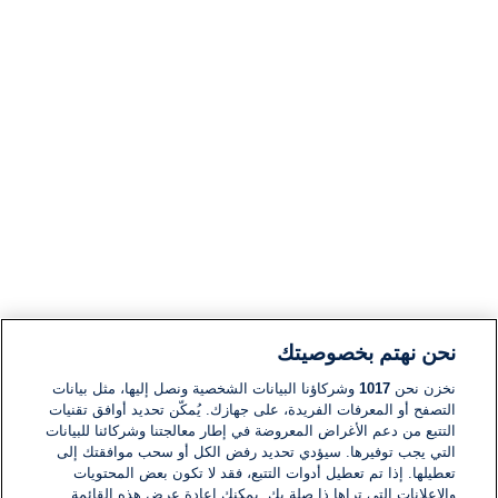
نحن نهتم بخصوصيتك
نخزن نحن
1017
وشركاؤنا البيانات الشخصية ونصل إليها، مثل بيانات
التصفح أو المعرفات الفريدة، على جهازك. يُمكّن تحديد أوافق تقنيات
التتبع من دعم الأغراض المعروضة في إطار معالجتنا وشركائنا للبيانات
التي يجب توفيرها. سيؤدي تحديد رفض الكل أو سحب موافقتك إلى
تعطيلها. إذا تم تعطيل أدوات التتبع، فقد لا تكون بعض المحتويات
والإعلانات التي تراها ذا صلة بك. يمكنك إعادة عرض هذه القائمة