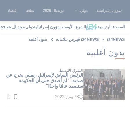
شؤون إسرائيلية
دولي
مونديال 2026
ثقافة
اقتصاد
الصفحة الرئيسية
الشرق الأوسط
شؤون إسرائيلية
دولي
مونديال 2026
ث
i24NEWS
i24NEWS فهرس علامات
بدون أغلبية
بدون أغلبية
الشرق الأوسط
الرئيس السابق لإسرائيل ريفلين يخرج عن
صمته: "لم أصدق حتى أن الحكومة
ستصمد عامًا واحدًا"
28 يونيو 2022
وقت
القراءة:
2}
دقيقة.