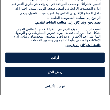
لتغيير اختياراتك أو سحب الموافقة في أي وقت عن طريق النقر على
إدارة التفضيلات الرابط في أسفل صفحة الويب. ستؤثر اختياراتك
داخل الموقع الإلكتروني الخاص بنا. لمزيد من التفاصيل، يرجى
الرجوع إلى سياسة الخصوصية الخاصة بنا.
نعمد نحن وشركاؤنا إلى معالجة البيانات لتقديم:
استخدام بيانات الموقع الجغرافي الدقيقة. فحص خصائص الجهاز
بشكل فعال من أجل تحديد الهوية. تخزين المعلومات و/أو الوصول
إليها على أحد الأجهزة. الإعلانات والمحتوى المخصصان وقياس أداء
الإعلانات والمحتوى وأبحاث الجمهور وتطوير الخدمات.
قائمة الشركاء (المورّدون)
أوافق
رفض الكل
عرض الأغراض
أخبار
أخبار هامة
مباشر
مذياع
برنامج