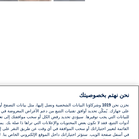
نحن نهتم بخصوصيتك
نخزن نحن
1019
وشركاؤنا البيانات الشخصية ونصل إليها، مثل بيانات التصفح أو
على جهازك. يُمكّن تحديد أوافق تقنيات التتبع من دعم الأغراض المعروضة في إط
للبيانات التي يجب توفيرها. سيؤدي تحديد رفض الكل أو سحب موافقتك إلى تعط
أدوات التتبع، فقد لا تكون بعض المحتويات والإعلانات التي تراها ذا صلة بك. 
القائمة لتغيير اختياراتك أو سحب الموافقة في أي وقت عن طريق النقر على إد
في أسفل صفحة الويب. ستؤثر اختياراتك داخل الموقع الإلكتروني الخاص بنا. ل