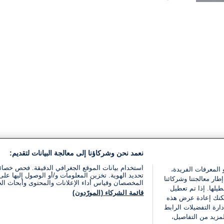
القراءة:
2}
دقيقة.
نعمد نحن وشركاؤنا إلى معالجة البيانات لتقديم:
استخدام بيانات الموقع الجغرافي الدقيقة. فحص خصا
 المعرفات الفريدة،
تحديد الهوية. تخزين المعلومات و/أو الوصول إليها على 
ار معالجتنا وشركائنا
المخصصان وقياس أداء الإعلانات والمحتوى وأبحاث ال
يلها. إذا تم تعطيل
قائمة الشركاء (المورّدون)
يمكنك إعادة عرض هذه
ارة التفضيلات الرابط
مزيد من التفاصيل،