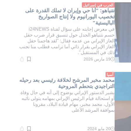
دقيقة.
الحرب في إسرائيل
نتنياهو: "أنا حي وإيران لا تملك القدرة على
تخصيب اليورانيوم ولا إنتاج الصواريخ
الباليستية"
في معرض إجابته على سؤال لقناة i24NEWS
حسم نتنياهو الجدل حول تنسيق قرار ضرب حقل
الغاز الإيراني من عدمه فقال: "لقد هاجمنا حقل
الغاز الإيراني بقرار ذاتي أما ترامب فطلب منا تجنب
ذلك في المستقبل".
19 مارس 2026
وقت
القراءة:
1}
دقيقة.
آسيا
محمد مخبر المرشح لخلافة رئيسي بعد رحيله
التراجيدي بتحطم المروحية
يشير الدستور الإيراني بوضوح إلى أنه في حال وفاة
أو استحالة قيام الرئيس الإيراني بمهامه يتولى نائبه
الأول، محمد مخبر، مهام قيادة البلاد، مقرونا
بموافقة المرشد الأعلى
20 مايو 2024
وقت