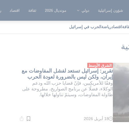
شؤون إسرائيلية
دولي
مونديال 2026
ثقافة
اقتصاد
ر
قافة
اقتصاد
رياضة
الحرب في إسرائيل
امج الصواريخ الباليستية
ية
الشرق الأوسط
تقرير: إسرائيل تستعد لفشل المفاوضات مع
إيران، ولكن ليس بالضرورة لعودة الحرب
وفقًا للأمريكيين، فإنّ قضايا حزب الله ودعم
الوكلاء، فضلًا عن برنامج الصواريخ، مطروحة على
طاولة المفاوضات، وسيتمّ تناولها خلالها.
18 أبريل 2026
وقت
القراءة:
1}