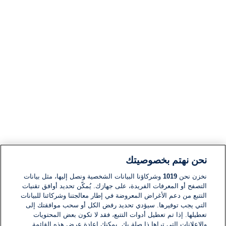
نحن نهتم بخصوصيتك
نخزن نحن
1019
وشركاؤنا البيانات الشخصية ونصل إليها، مثل بيانات
التصفح أو المعرفات الفريدة، على جهازك. يُمكّن تحديد أوافق تقنيات
التتبع من دعم الأغراض المعروضة في إطار معالجتنا وشركائنا للبيانات
التي يجب توفيرها. سيؤدي تحديد رفض الكل أو سحب موافقتك إلى
تعطيلها. إذا تم تعطيل أدوات التتبع، فقد لا تكون بعض المحتويات
والإعلانات التي تراها ذا صلة بك. يمكنك إعادة عرض هذه القائمة