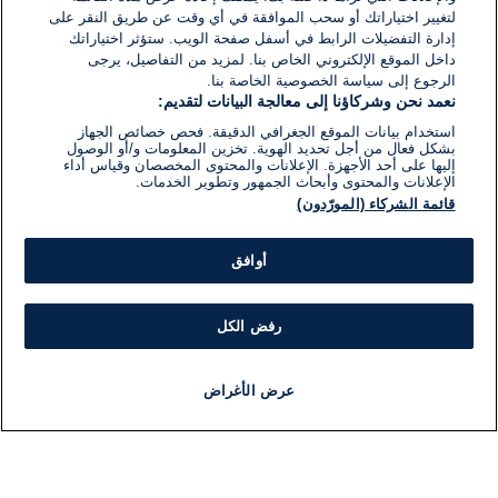
لتغيير اختياراتك أو سحب الموافقة في أي وقت عن طريق النقر على
إدارة التفضيلات الرابط في أسفل صفحة الويب. ستؤثر اختياراتك
داخل الموقع الإلكتروني الخاص بنا. لمزيد من التفاصيل، يرجى
الرجوع إلى سياسة الخصوصية الخاصة بنا.
نعمد نحن وشركاؤنا إلى معالجة البيانات لتقديم:
استخدام بيانات الموقع الجغرافي الدقيقة. فحص خصائص الجهاز
بشكل فعال من أجل تحديد الهوية. تخزين المعلومات و/أو الوصول
إليها على أحد الأجهزة. الإعلانات والمحتوى المخصصان وقياس أداء
الإعلانات والمحتوى وأبحاث الجمهور وتطوير الخدمات.
قائمة الشركاء (المورّدون)
أوافق
رفض الكل
عرض الأغراض
أخبار
أخبار هامة
مباشر
مذياع
برنامج