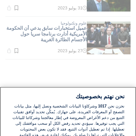
31 يوليو 2023
وقت
القراءة:
8}
دقيقة.
علوم وتكنولوجيا
عميل استخبارات سابق يدعي أن الحكومة
الأمريكية أدارت برنامجا سريا حول
الأجسام الطائرة الغريبة
27 يوليو 2023
وقت
القراءة:
1}
دقيقة.
نحن نهتم بخصوصيتك
نخزن نحن
1017
وشركاؤنا البيانات الشخصية ونصل إليها، مثل بيانات
التصفح أو المعرفات الفريدة، على جهازك. يُمكّن تحديد أوافق تقنيات
التتبع من دعم الأغراض المعروضة في إطار معالجتنا وشركائنا للبيانات
التي يجب توفيرها. سيؤدي تحديد رفض الكل أو سحب موافقتك إلى
تعطيلها. إذا تم تعطيل أدوات التتبع، فقد لا تكون بعض المحتويات
والإعلانات التي تراها ذا صلة بك. يمكنك إعادة عرض هذه القائمة