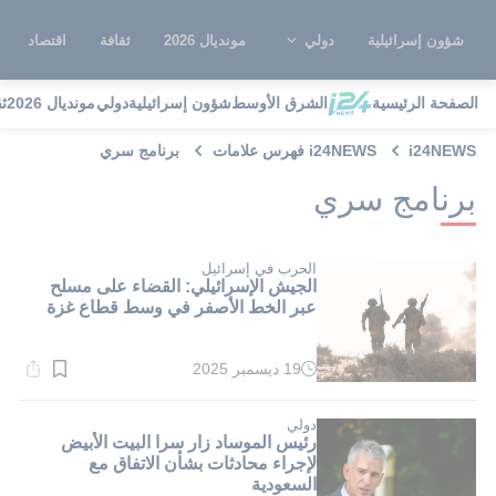
شؤون إسرائيلية
دولي
مونديال 2026
ثقافة
اقتصاد
الصفحة الرئيسية
الشرق الأوسط
شؤون إسرائيلية
دولي
مونديال 2026
ث
i24NEWS
i24NEWS فهرس علامات
برنامج سري
برنامج سري
الحرب في إسرائيل
الجيش الإسرائيلي: القضاء على مسلح
عبر الخط الأصفر في وسط قطاع غزة
19 ديسمبر 2025
وقت
القراءة:
1}
دقيقة.
دولي
رئيس الموساد زار سرا البيت الأبيض
لإجراء محادثات بشأن الاتفاق مع
السعودية