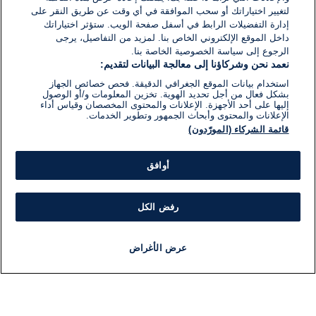
لتغيير اختياراتك أو سحب الموافقة في أي وقت عن طريق النقر على
إدارة التفضيلات الرابط في أسفل صفحة الويب. ستؤثر اختياراتك
داخل الموقع الإلكتروني الخاص بنا. لمزيد من التفاصيل، يرجى
الرجوع إلى سياسة الخصوصية الخاصة بنا.
نعمد نحن وشركاؤنا إلى معالجة البيانات لتقديم:
استخدام بيانات الموقع الجغرافي الدقيقة. فحص خصائص الجهاز
بشكل فعال من أجل تحديد الهوية. تخزين المعلومات و/أو الوصول
إليها على أحد الأجهزة. الإعلانات والمحتوى المخصصان وقياس أداء
الإعلانات والمحتوى وأبحاث الجمهور وتطوير الخدمات.
قائمة الشركاء (المورّدون)
أوافق
رفض الكل
عرض الأغراض
أخبار
أخبار هامة
مباشر
مذياع
برنامج