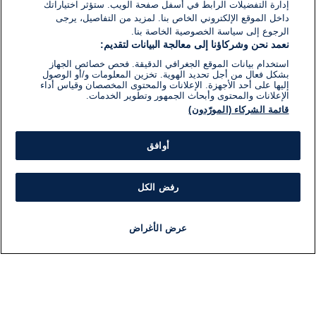
إدارة التفضيلات الرابط في أسفل صفحة الويب. ستؤثر اختياراتك
داخل الموقع الإلكتروني الخاص بنا. لمزيد من التفاصيل، يرجى
الرجوع إلى سياسة الخصوصية الخاصة بنا.
نعمد نحن وشركاؤنا إلى معالجة البيانات لتقديم:
استخدام بيانات الموقع الجغرافي الدقيقة. فحص خصائص الجهاز
بشكل فعال من أجل تحديد الهوية. تخزين المعلومات و/أو الوصول
إليها على أحد الأجهزة. الإعلانات والمحتوى المخصصان وقياس أداء
الإعلانات والمحتوى وأبحاث الجمهور وتطوير الخدمات.
قائمة الشركاء (المورّدون)
أوافق
رفض الكل
عرض الأغراض
أخبار
أخبار هامة
مجانا
مذياع
برنامج
معلومات
فئ