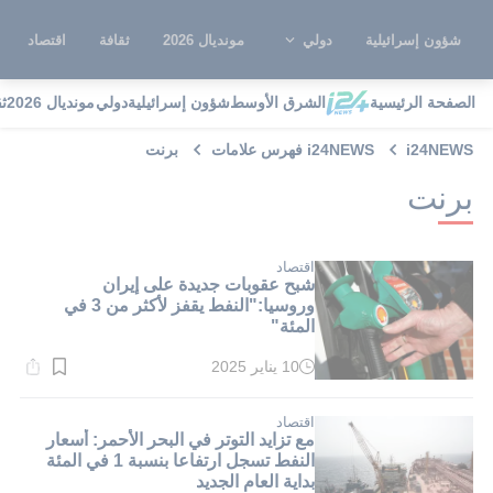
شؤون إسرائيلية
دولي
مونديال 2026
ثقافة
اقتصاد
الصفحة الرئيسية
الشرق الأوسط
شؤون إسرائيلية
دولي
مونديال 2026
ث
i24NEWS
i24NEWS فهرس علامات
برنت
برنت
اقتصاد
شبح عقوبات جديدة على إيران
وروسيا:"النفط يقفز لأكثر من 3 في
المئة"
10 يناير 2025
وقت
القراءة:
1}
دقيقة.
اقتصاد
مع تزايد التوتر في البحر الأحمر: أسعار
النفط تسجل ارتفاعا بنسبة 1 في المئة
بداية العام الجديد