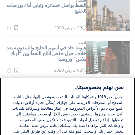
اقتصاد
النفط يواصل خسائره وتباين أداء بورصات
الخليج
29 مارس 2020
وقت
القراءة:
1}
دقيقة.
اقتصاد
هبوط حاد في أسهم الخليج والسعودية بعد
خلاف حول خفض انتاج النفط بين "أوبك
بلاس" وروسيا
08 مارس 2020
وقت
القراءة:
1}
دقيقة.
اقتصاد
نحن نهتم بخصوصيتك
النفط يسجل تراجعا بأكثر من 5 في المئة
وسط أزمة فيروس كورونا
نخزن نحن
1019
وشركاؤنا البيانات الشخصية ونصل إليها، مثل بيانات
التصفح أو المعرفات الفريدة، على جهازك. يُمكّن تحديد أوافق تقنيات
التتبع من دعم الأغراض المعروضة في إطار معالجتنا وشركائنا للبيانات
06 مارس 2020
التي يجب توفيرها. سيؤدي تحديد رفض الكل أو سحب موافقتك إلى
وقت
القراءة:
تعطيلها. إذا تم تعطيل أدوات التتبع، فقد لا تكون بعض المحتويات
1}
والإعلانات التي تراها ذا صلة بك. يمكنك إعادة عرض هذه القائمة
دقيقة.
لتغيير اختياراتك أو سحب الموافقة في أي وقت عن طريق النقر على