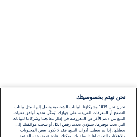
نحن نهتم بخصوصيتك
نخزن نحن
1019
وشركاؤنا البيانات الشخصية ونصل إليها، مثل بيانات
التصفح أو المعرفات الفريدة، على جهازك. يُمكّن تحديد أوافق تقنيات
التتبع من دعم الأغراض المعروضة في إطار معالجتنا وشركائنا للبيانات
التي يجب توفيرها. سيؤدي تحديد رفض الكل أو سحب موافقتك إلى
تعطيلها. إذا تم تعطيل أدوات التتبع، فقد لا تكون بعض المحتويات
والإعلانات التي تراها ذا صلة بك. يمكنك إعادة عرض هذه القائمة