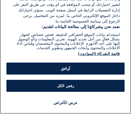
لتغيير اختياراتك أو سحب الموافقة في أي وقت عن طريق النقر على
إدارة التفضيلات الرابط في أسفل صفحة الويب. ستؤثر اختياراتك
داخل الموقع الإلكتروني الخاص بنا. لمزيد من التفاصيل، يرجى
الرجوع إلى سياسة الخصوصية الخاصة بنا.
نعمد نحن وشركاؤنا إلى معالجة البيانات لتقديم:
استخدام بيانات الموقع الجغرافي الدقيقة. فحص خصائص الجهاز
بشكل فعال من أجل تحديد الهوية. تخزين المعلومات و/أو الوصول
إليها على أحد الأجهزة. الإعلانات والمحتوى المخصصان وقياس أداء
الإعلانات والمحتوى وأبحاث الجمهور وتطوير الخدمات.
قائمة الشركاء (المورّدون)
أوافق
رفض الكل
عرض الأغراض
أخبار
أخبار هامة
مباشر
مذياع
برنامج