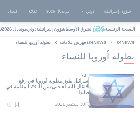
شؤون إسرائيلية
دولي
مونديال 2026
ثقافة
اقتصاد
الصفحة الرئيسية
الشرق الأوسط
شؤون إسرائيلية
دولي
مونديال 2026
ث
i24NEWS
i24NEWS فهرس علامات
بطولة أوروبا للنساء
بطولة أوروبا للنساء
رياضة
إسرائيل تفوز ببطولة أوروبا في رفع
الاثقال للنساء حتى سن الـ 23 المقامة في
فنلندا
30 سبتمبر 2021
وقت
القراءة:
1}
دقيقة.