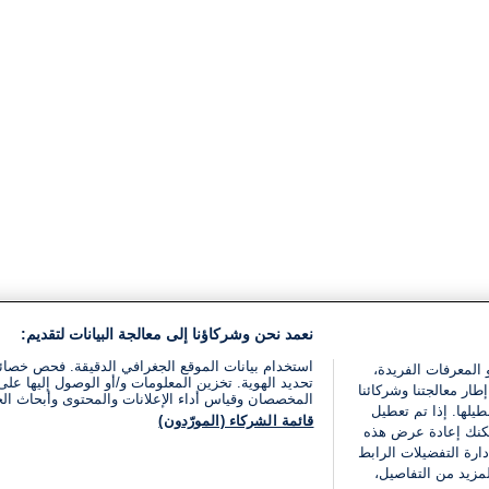
نعمد نحن وشركاؤنا إلى معالجة البيانات لتقديم:
استخدام بيانات الموقع الجغرافي الدقيقة. فحص خصا
 المعرفات الفريدة،
تحديد الهوية. تخزين المعلومات و/أو الوصول إليها على 
ار معالجتنا وشركائنا
المخصصان وقياس أداء الإعلانات والمحتوى وأبحاث ال
يلها. إذا تم تعطيل
قائمة الشركاء (المورّدون)
يمكنك إعادة عرض هذه
ارة التفضيلات الرابط
مزيد من التفاصيل،