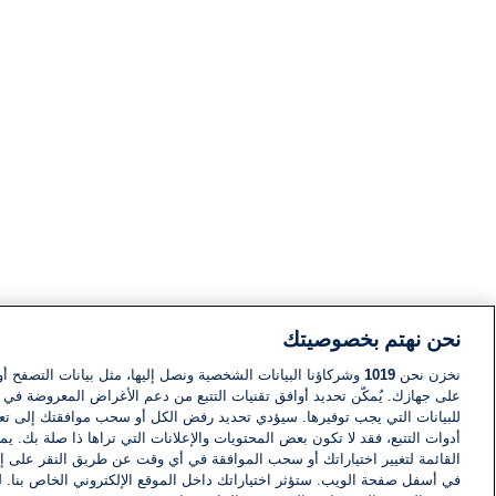
نحن نهتم بخصوصيتك
نخزن نحن
1019
وشركاؤنا البيانات الشخصية ونصل إليها، مثل بيانات التصفح أو
على جهازك. يُمكّن تحديد أوافق تقنيات التتبع من دعم الأغراض المعروضة في إط
للبيانات التي يجب توفيرها. سيؤدي تحديد رفض الكل أو سحب موافقتك إلى تعط
أدوات التتبع، فقد لا تكون بعض المحتويات والإعلانات التي تراها ذا صلة بك. 
القائمة لتغيير اختياراتك أو سحب الموافقة في أي وقت عن طريق النقر على إد
في أسفل صفحة الويب. ستؤثر اختياراتك داخل الموقع الإلكتروني الخاص بنا. ل