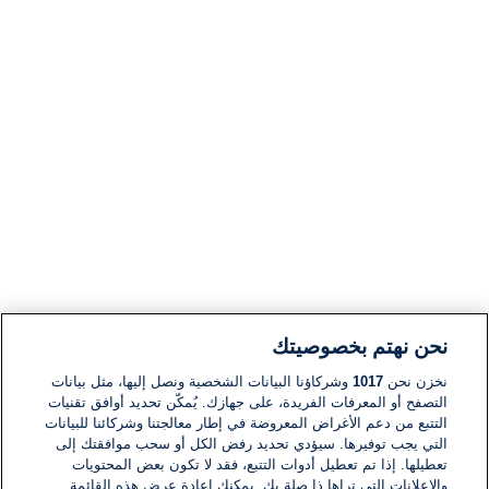
نحن نهتم بخصوصيتك
نخزن نحن
1017
وشركاؤنا البيانات الشخصية ونصل إليها، مثل بيانات
التصفح أو المعرفات الفريدة، على جهازك. يُمكّن تحديد أوافق تقنيات
التتبع من دعم الأغراض المعروضة في إطار معالجتنا وشركائنا للبيانات
التي يجب توفيرها. سيؤدي تحديد رفض الكل أو سحب موافقتك إلى
تعطيلها. إذا تم تعطيل أدوات التتبع، فقد لا تكون بعض المحتويات
والإعلانات التي تراها ذا صلة بك. يمكنك إعادة عرض هذه القائمة