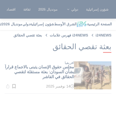
شؤون إسرائيلية
دولي
مونديال 2026
ثقافة
اقتصاد
الصفحة الرئيسية
الشرق الأوسط
شؤون إسرائيلية
دولي
مونديال 2026
ث
i24NEWS
i24NEWS فهرس علامات
بعثة تقصي الحقائق
بعثة تقصي الحقائق
افريقيا
مجلس حقوق الإنسان يتبنى بالاجماع قراراً
بشأن السودان: بعثة مستقلة لتقصي
الحقائق في الفاشر
14 نوفمبر 2025
وقت
القراءة:
1}
دقيقة.