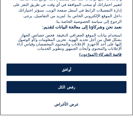
لتغيير اختياراتك أو سحب الموافقة في أي وقت عن طريق النقر على
إدارة التفضيلات الرابط في أسفل صفحة الويب. ستؤثر اختياراتك
داخل الموقع الإلكتروني الخاص بنا. لمزيد من التفاصيل، يرجى
الرجوع إلى سياسة الخصوصية الخاصة بنا.
نعمد نحن وشركاؤنا إلى معالجة البيانات لتقديم:
استخدام بيانات الموقع الجغرافي الدقيقة. فحص خصائص الجهاز
بشكل فعال من أجل تحديد الهوية. تخزين المعلومات و/أو الوصول
إليها على أحد الأجهزة. الإعلانات والمحتوى المخصصان وقياس أداء
الإعلانات والمحتوى وأبحاث الجمهور وتطوير الخدمات.
قائمة الشركاء (المورّدون)
أوافق
رفض الكل
عرض الأغراض
أخبار
أخبار هامة
مباشر
مذياع
برنامج