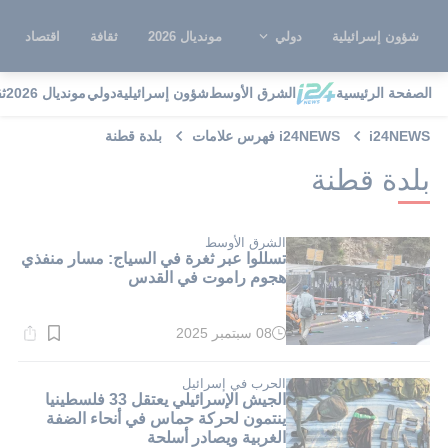
شؤون إسرائيلية
دولي
مونديال 2026
ثقافة
اقتصاد
الصفحة الرئيسية
الشرق الأوسط
شؤون إسرائيلية
دولي
مونديال 2026
ث
i24NEWS
i24NEWS فهرس علامات
بلدة قطنة
بلدة قطنة
الشرق الأوسط
تسللوا عبر ثغرة في السياج: مسار منفذي
هجوم راموت في القدس
08 سبتمبر 2025
وقت
القراءة:
1}
دقيقة.
الحرب في إسرائيل
الجيش الإسرائيلي يعتقل 33 فلسطينيا
ينتمون لحركة حماس في أنحاء الضفة
الغربية ويصادر أسلحة