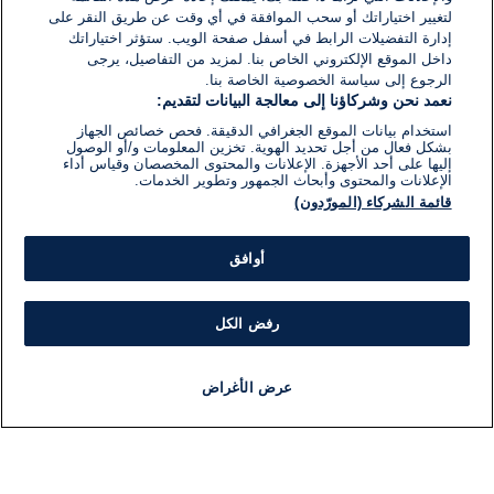
لتغيير اختياراتك أو سحب الموافقة في أي وقت عن طريق النقر على
إدارة التفضيلات الرابط في أسفل صفحة الويب. ستؤثر اختياراتك
داخل الموقع الإلكتروني الخاص بنا. لمزيد من التفاصيل، يرجى
الرجوع إلى سياسة الخصوصية الخاصة بنا.
نعمد نحن وشركاؤنا إلى معالجة البيانات لتقديم:
استخدام بيانات الموقع الجغرافي الدقيقة. فحص خصائص الجهاز
بشكل فعال من أجل تحديد الهوية. تخزين المعلومات و/أو الوصول
إليها على أحد الأجهزة. الإعلانات والمحتوى المخصصان وقياس أداء
الإعلانات والمحتوى وأبحاث الجمهور وتطوير الخدمات.
قائمة الشركاء (المورّدون)
أوافق
رفض الكل
عرض الأغراض
أخبار
أخبار هامة
مباشر
مذياع
برنامج