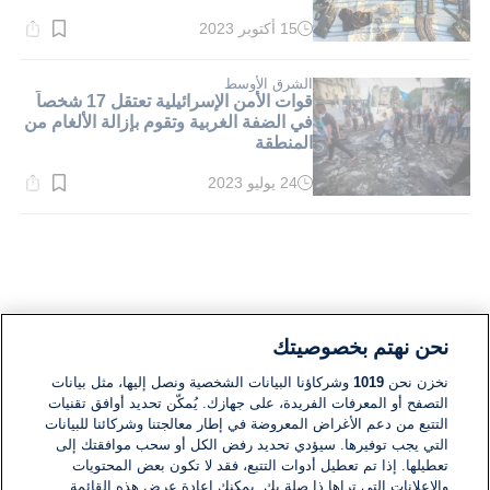
15 أكتوبر 2023
وقت
القراءة:
2}
دقيقة.
الشرق الأوسط
قوات الأمن الإسرائيلية تعتقل 17 شخصاً
في الضفة الغربية وتقوم بإزالة الألغام من
المنطقة
24 يوليو 2023
وقت
القراءة:
2}
دقيقة.
نحن نهتم بخصوصيتك
نخزن نحن
1019
وشركاؤنا البيانات الشخصية ونصل إليها، مثل بيانات
التصفح أو المعرفات الفريدة، على جهازك. يُمكّن تحديد أوافق تقنيات
التتبع من دعم الأغراض المعروضة في إطار معالجتنا وشركائنا للبيانات
التي يجب توفيرها. سيؤدي تحديد رفض الكل أو سحب موافقتك إلى
تعطيلها. إذا تم تعطيل أدوات التتبع، فقد لا تكون بعض المحتويات
والإعلانات التي تراها ذا صلة بك. يمكنك إعادة عرض هذه القائمة