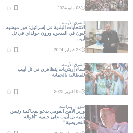
08 مايو 2024
وقت
القراءة:
1}
دقيقة.
الشرق الأوسط
الانتخابات البلدية في إسرائيل: فوز موشيه
ليون في القدس، ورون حولداي في تل
أبيب
28 فبراير 2024
وقت
القراءة:
1}
دقيقة.
الشرق الأوسط
نساء إريتريات يتظاهرن في تل أبيب
للمطالبة بالحماية
06 أكتوبر 2023
وقت
القراءة:
1}
دقيقة.
شؤون إسرائيلية
وزير الأمن القومي يدعو لمحاكمة رئيس
بلدية تل أبيب على خلفية "أقواله
التحريضية"