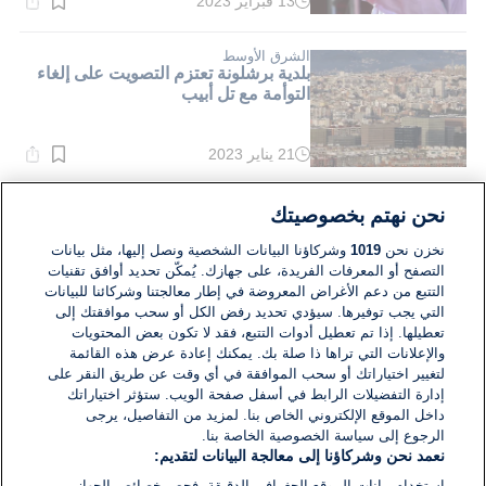
13 فبراير 2023
وقت
القراءة:
1}
دقيقة.
الشرق الأوسط
بلدية برشلونة تعتزم التصويت على إلغاء
التوأمة مع تل أبيب
21 يناير 2023
وقت
القراءة:
1}
دقيقة.
الشرق الأوسط
نحن نهتم بخصوصيتك
إسرائيل: رئيس بلدية تل أبيب يعتزم إعادة
فتح المراكز الثقافية في المدينة
نخزن نحن
1019
وشركاؤنا البيانات الشخصية ونصل إليها، مثل بيانات
التصفح أو المعرفات الفريدة، على جهازك. يُمكّن تحديد أوافق تقنيات
التتبع من دعم الأغراض المعروضة في إطار معالجتنا وشركائنا للبيانات
17 يناير 2021
التي يجب توفيرها. سيؤدي تحديد رفض الكل أو سحب موافقتك إلى
وقت
القراءة:
تعطيلها. إذا تم تعطيل أدوات التتبع، فقد لا تكون بعض المحتويات
1}
والإعلانات التي تراها ذا صلة بك. يمكنك إعادة عرض هذه القائمة
دقيقة.
لتغيير اختياراتك أو سحب الموافقة في أي وقت عن طريق النقر على
إدارة التفضيلات الرابط في أسفل صفحة الويب. ستؤثر اختياراتك
داخل الموقع الإلكتروني الخاص بنا. لمزيد من التفاصيل، يرجى
الرجوع إلى سياسة الخصوصية الخاصة بنا.
نعمد نحن وشركاؤنا إلى معالجة البيانات لتقديم:
استخدام بيانات الموقع الجغرافي الدقيقة. فحص خصائص الجهاز