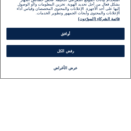
بشكل فعال من أجل تحديد الهوية. تخزين المعلومات و/أو الوصول
إليها على أحد الأجهزة. الإعلانات والمحتوى المخصصان وقياس أداء
الإعلانات والمحتوى وأبحاث الجمهور وتطوير الخدمات.
قائمة الشركاء (المورّدون)
أوافق
رفض الكل
عرض الأغراض
أخبار
أخبار هامة
مجانا
مذياع
برنامج
معلومات
فئ
اللجنة التنفيذية i24NEWS
ملخ
برنامج i24NEWS
ال
الاذاعة الحية
شؤو
حياة مهنية
دو
اتصال
موند