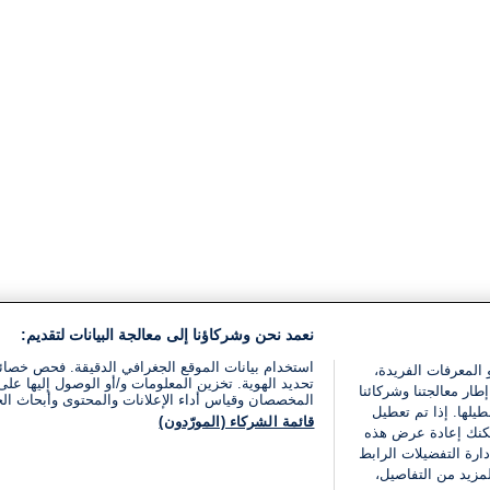
نعمد نحن وشركاؤنا إلى معالجة البيانات لتقديم:
استخدام بيانات الموقع الجغرافي الدقيقة. فحص خصا
 المعرفات الفريدة،
تحديد الهوية. تخزين المعلومات و/أو الوصول إليها على 
ار معالجتنا وشركائنا
المخصصان وقياس أداء الإعلانات والمحتوى وأبحاث ال
يلها. إذا تم تعطيل
قائمة الشركاء (المورّدون)
يمكنك إعادة عرض هذه
ارة التفضيلات الرابط
مزيد من التفاصيل،