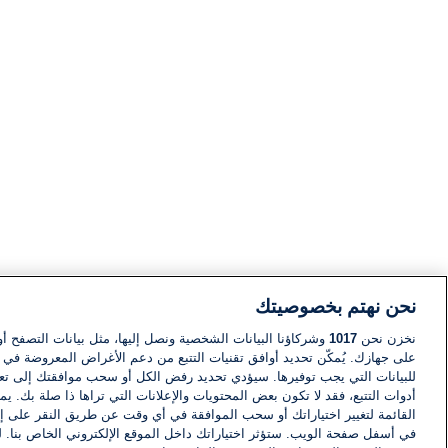
نحن نهتم بخصوصيتك
نخزن نحن
1017
وشركاؤنا البيانات الشخصية ونصل إليها، مثل بيانات التصفح أو
على جهازك. يُمكّن تحديد أوافق تقنيات التتبع من دعم الأغراض المعروضة في إط
للبيانات التي يجب توفيرها. سيؤدي تحديد رفض الكل أو سحب موافقتك إلى تعط
أدوات التتبع، فقد لا تكون بعض المحتويات والإعلانات التي تراها ذا صلة بك. 
القائمة لتغيير اختياراتك أو سحب الموافقة في أي وقت عن طريق النقر على إد
في أسفل صفحة الويب. ستؤثر اختياراتك داخل الموقع الإلكتروني الخاص بنا. ل