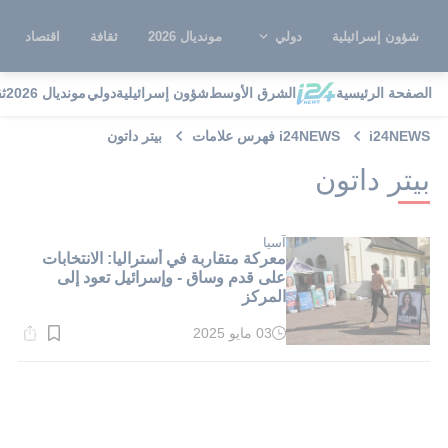
شؤون إسرائيلية
دولي
مونديال 2026
ثقافة
اقتصاد
الصفحة الرئيسية
الشرق الأوسط
شؤون إسرائيلية
دولي
مونديال 2026
ث
i24NEWS
i24NEWS فهرس علامات
بيتر داتون
بيتر داتون
آسيا
معركة متقاربة في أستراليا: الانتخابات
على قدم وساق - وإسرائيل تعود إلى
المركز
03 مايو 2025
وقت
القراءة:
1}
دقيقة.