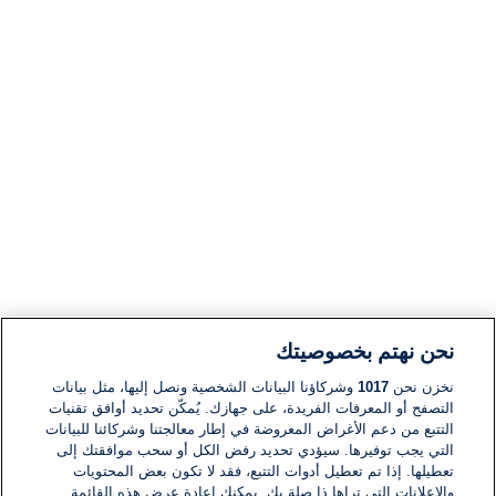
نحن نهتم بخصوصيتك
نخزن نحن
1017
وشركاؤنا البيانات الشخصية ونصل إليها، مثل بيانات
التصفح أو المعرفات الفريدة، على جهازك. يُمكّن تحديد أوافق تقنيات
التتبع من دعم الأغراض المعروضة في إطار معالجتنا وشركائنا للبيانات
التي يجب توفيرها. سيؤدي تحديد رفض الكل أو سحب موافقتك إلى
تعطيلها. إذا تم تعطيل أدوات التتبع، فقد لا تكون بعض المحتويات
والإعلانات التي تراها ذا صلة بك. يمكنك إعادة عرض هذه القائمة