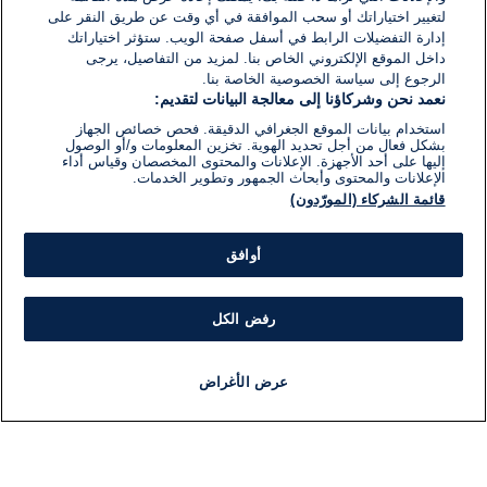
لتغيير اختياراتك أو سحب الموافقة في أي وقت عن طريق النقر على
إدارة التفضيلات الرابط في أسفل صفحة الويب. ستؤثر اختياراتك
داخل الموقع الإلكتروني الخاص بنا. لمزيد من التفاصيل، يرجى
الرجوع إلى سياسة الخصوصية الخاصة بنا.
نعمد نحن وشركاؤنا إلى معالجة البيانات لتقديم:
استخدام بيانات الموقع الجغرافي الدقيقة. فحص خصائص الجهاز
بشكل فعال من أجل تحديد الهوية. تخزين المعلومات و/أو الوصول
إليها على أحد الأجهزة. الإعلانات والمحتوى المخصصان وقياس أداء
الإعلانات والمحتوى وأبحاث الجمهور وتطوير الخدمات.
قائمة الشركاء (المورّدون)
أوافق
رفض الكل
عرض الأغراض
أخبار
أخبار هامة
مباشر
مذياع
برنامج