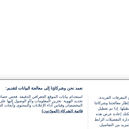
نعمد نحن وشركاؤنا إلى معالجة البيانات لتقديم:
استخدام بيانات الموقع الجغرافي الدقيقة. فحص خصا
 المعرفات الفريدة،
تحديد الهوية. تخزين المعلومات و/أو الوصول إليها على 
ار معالجتنا وشركائنا
المخصصان وقياس أداء الإعلانات والمحتوى وأبحاث ال
يلها. إذا تم تعطيل
قائمة الشركاء (المورّدون)
يمكنك إعادة عرض هذه
ارة التفضيلات الرابط
مزيد من التفاصيل،