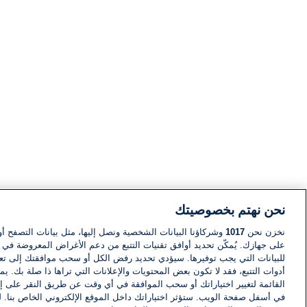
نحن نهتم بخصوصيتك
نخزن نحن
1017
وشركاؤنا البيانات الشخصية ونصل إليها، مثل بيانات التصفح أو
على جهازك. يُمكّن تحديد أوافق تقنيات التتبع من دعم الأغراض المعروضة في إط
للبيانات التي يجب توفيرها. سيؤدي تحديد رفض الكل أو سحب موافقتك إلى تعط
أدوات التتبع، فقد لا تكون بعض المحتويات والإعلانات التي تراها ذا صلة بك. 
القائمة لتغيير اختياراتك أو سحب الموافقة في أي وقت عن طريق النقر على إد
في أسفل صفحة الويب. ستؤثر اختياراتك داخل الموقع الإلكتروني الخاص بنا. ل