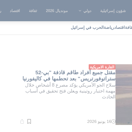
شؤون إسرائيلية
دولي
مونديال 2026
ثقافة
اقتصاد
ر
قافة
اقتصاد
رياضة
الحرب في إسرائيل
ستراتوفورتريس
القارة الامريكية
مقتل جميع أفراد طاقم قاذفة "بي-52
ستراتوفورتريس" بعد تحطمها في كاليفورنيا
سلاح الجو الأمريكي يؤكد مصرع 8 أشخاص خلال
مهمة اختبار روتينية ويعلن فتح تحقيق في أسباب
الحادث
16 يونيو 2026
وقت
القراءة:
1}