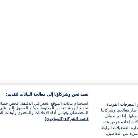
نعمد نحن وشركاؤنا إلى معالجة البيانات لتقديم:
استخدام بيانات الموقع الجغرافي الدقيقة. فحص خصا
 المعرفات الفريدة،
تحديد الهوية. تخزين المعلومات و/أو الوصول إليها على 
ار معالجتنا وشركائنا
المخصصان وقياس أداء الإعلانات والمحتوى وأبحاث ال
يلها. إذا تم تعطيل
قائمة الشركاء (المورّدون)
يمكنك إعادة عرض هذه
ارة التفضيلات الرابط
مزيد من التفاصيل،