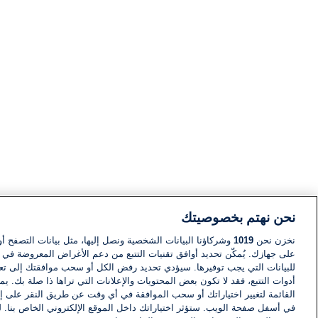
نحن نهتم بخصوصيتك
نخزن نحن
1019
وشركاؤنا البيانات الشخصية ونصل إليها، مثل بيانات التصفح أو
على جهازك. يُمكّن تحديد أوافق تقنيات التتبع من دعم الأغراض المعروضة في إط
للبيانات التي يجب توفيرها. سيؤدي تحديد رفض الكل أو سحب موافقتك إلى تعط
أدوات التتبع، فقد لا تكون بعض المحتويات والإعلانات التي تراها ذا صلة بك. 
القائمة لتغيير اختياراتك أو سحب الموافقة في أي وقت عن طريق النقر على إد
في أسفل صفحة الويب. ستؤثر اختياراتك داخل الموقع الإلكتروني الخاص بنا. ل