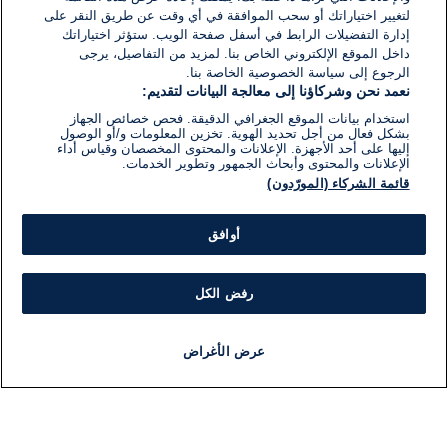
لتغيير اختياراتك أو سحب الموافقة في أي وقت عن طريق النقر على
إدارة التفضيلات الرابط في أسفل صفحة الويب. ستؤثر اختياراتك
داخل الموقع الإلكتروني الخاص بنا. لمزيد من التفاصيل، يرجى
الرجوع إلى سياسة الخصوصية الخاصة بنا.
نعمد نحن وشركاؤنا إلى معالجة البيانات لتقديم:
استخدام بيانات الموقع الجغرافي الدقيقة. فحص خصائص الجهاز
بشكل فعال من أجل تحديد الهوية. تخزين المعلومات و/أو الوصول
إليها على أحد الأجهزة. الإعلانات والمحتوى المخصصان وقياس أداء
الإعلانات والمحتوى وأبحاث الجمهور وتطوير الخدمات.
قائمة الشركاء (المورّدون)
أوافق
رفض الكل
عرض الأغراض
أخبار
أخبار هامة
مباشر
مذياع
برنامج