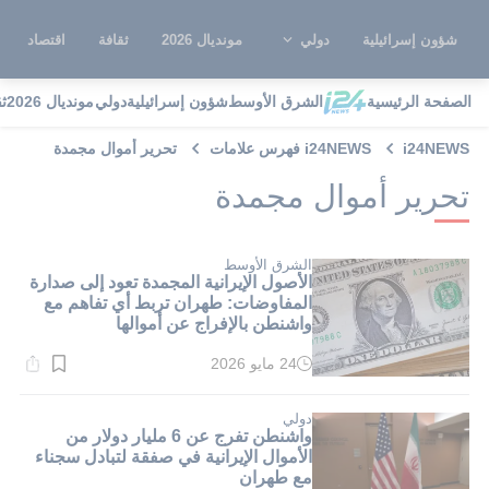
شؤون إسرائيلية
دولي
مونديال 2026
ثقافة
اقتصاد
الصفحة الرئيسية
الشرق الأوسط
شؤون إسرائيلية
دولي
مونديال 2026
ث
i24NEWS
i24NEWS فهرس علامات
تحرير أموال مجمدة
تحرير أموال مجمدة
الشرق الأوسط
الأصول الإيرانية المجمدة تعود إلى صدارة
المفاوضات: طهران تربط أي تفاهم مع
واشنطن بالإفراج عن أموالها
24 مايو 2026
وقت
القراءة:
1}
دقيقة.
دولي
واشنطن تفرج عن 6 مليار دولار من
الأموال الإيرانية في صفقة لتبادل سجناء
مع طهران