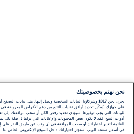
نحن نهتم بخصوصيتك
نخزن نحن
1017
وشركاؤنا البيانات الشخصية ونصل إليها، مثل بيانات التصفح أو
على جهازك. يُمكّن تحديد أوافق تقنيات التتبع من دعم الأغراض المعروضة في إط
للبيانات التي يجب توفيرها. سيؤدي تحديد رفض الكل أو سحب موافقتك إلى تعط
أدوات التتبع، فقد لا تكون بعض المحتويات والإعلانات التي تراها ذا صلة بك. 
القائمة لتغيير اختياراتك أو سحب الموافقة في أي وقت عن طريق النقر على إد
في أسفل صفحة الويب. ستؤثر اختياراتك داخل الموقع الإلكتروني الخاص بنا. ل