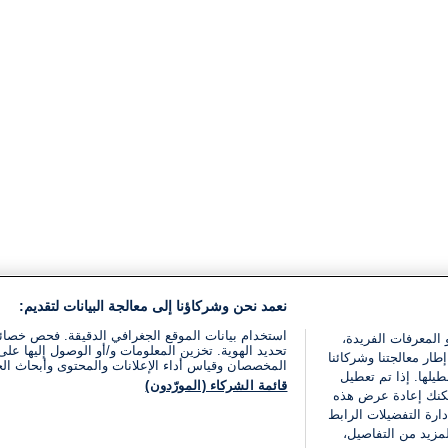
نعمد نحن وشركاؤنا إلى معالجة البيانات لتقديم:
استخدام بيانات الموقع الجغرافي الدقيقة. فحص خصا
 المعرفات الفريدة،
تحديد الهوية. تخزين المعلومات و/أو الوصول إليها على 
ار معالجتنا وشركائنا
المخصصان وقياس أداء الإعلانات والمحتوى وأبحاث ال
يلها. إذا تم تعطيل
قائمة الشركاء (المورّدون)
يمكنك إعادة عرض هذه
ارة التفضيلات الرابط
مزيد من التفاصيل،