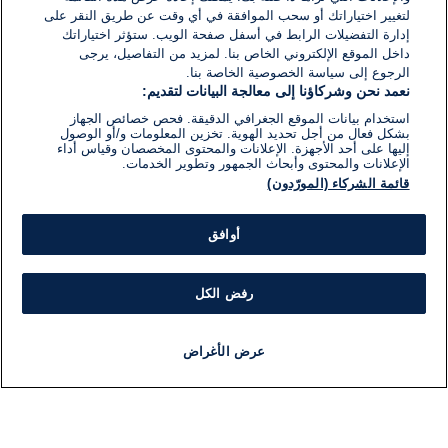
لتغيير اختياراتك أو سحب الموافقة في أي وقت عن طريق النقر على
إدارة التفضيلات الرابط في أسفل صفحة الويب. ستؤثر اختياراتك
داخل الموقع الإلكتروني الخاص بنا. لمزيد من التفاصيل، يرجى
الرجوع إلى سياسة الخصوصية الخاصة بنا.
نعمد نحن وشركاؤنا إلى معالجة البيانات لتقديم:
استخدام بيانات الموقع الجغرافي الدقيقة. فحص خصائص الجهاز
بشكل فعال من أجل تحديد الهوية. تخزين المعلومات و/أو الوصول
إليها على أحد الأجهزة. الإعلانات والمحتوى المخصصان وقياس أداء
الإعلانات والمحتوى وأبحاث الجمهور وتطوير الخدمات.
قائمة الشركاء (المورّدون)
أوافق
رفض الكل
عرض الأغراض
أخبار
أخبار هامة
مجانا
مذياع
برنامج