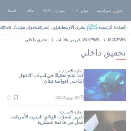
شؤون إسرائيلية
دولي
مونديال 2026
ثقافة
اقتصاد
الصفحة الرئيسية
الشرق الأوسط
شؤون إسرائيلية
دولي
مونديال 2026
ث
i24NEWS
i24NEWS فهرس علامات
تحقيق داخلي
تحقيق داخلي
القارة الامريكية
كندا تفتح تحقيقًا في أسباب الانفجار
الداخلي لغواصة تيتان
25 يونيو 2023
وقت
القراءة:
3}
دقيقة.
القارة الامريكية
تقرير: مُسرّب الوثائق السرية الأمريكية
عمل في قاعدة عسكرية