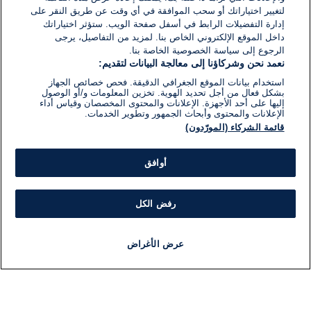
لتغيير اختياراتك أو سحب الموافقة في أي وقت عن طريق النقر على
إدارة التفضيلات الرابط في أسفل صفحة الويب. ستؤثر اختياراتك
داخل الموقع الإلكتروني الخاص بنا. لمزيد من التفاصيل، يرجى
الرجوع إلى سياسة الخصوصية الخاصة بنا.
نعمد نحن وشركاؤنا إلى معالجة البيانات لتقديم:
استخدام بيانات الموقع الجغرافي الدقيقة. فحص خصائص الجهاز
بشكل فعال من أجل تحديد الهوية. تخزين المعلومات و/أو الوصول
إليها على أحد الأجهزة. الإعلانات والمحتوى المخصصان وقياس أداء
الإعلانات والمحتوى وأبحاث الجمهور وتطوير الخدمات.
قائمة الشركاء (المورّدون)
أوافق
رفض الكل
عرض الأغراض
أخبار
أخبار هامة
مباشر
مذياع
برنامج