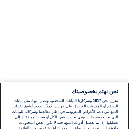
نحن نهتم بخصوصيتك
نخزن نحن
1017
وشركاؤنا البيانات الشخصية ونصل إليها، مثل بيانات
التصفح أو المعرفات الفريدة، على جهازك. يُمكّن تحديد أوافق تقنيات
التتبع من دعم الأغراض المعروضة في إطار معالجتنا وشركائنا للبيانات
التي يجب توفيرها. سيؤدي تحديد رفض الكل أو سحب موافقتك إلى
تعطيلها. إذا تم تعطيل أدوات التتبع، فقد لا تكون بعض المحتويات
والإعلانات التي تراها ذا صلة بك. يمكنك إعادة عرض هذه القائمة