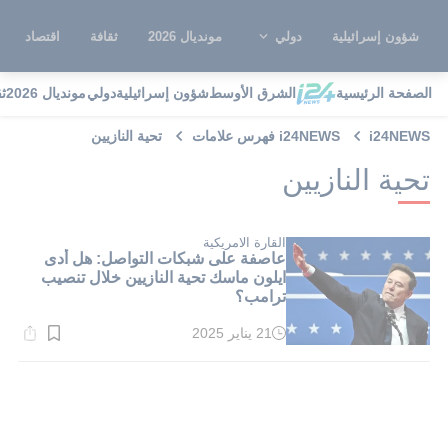
شؤون إسرائيلية
دولي
مونديال 2026
ثقافة
اقتصاد
الصفحة الرئيسية
الشرق الأوسط
شؤون إسرائيلية
دولي
مونديال 2026
ث
i24NEWS
i24NEWS فهرس علامات
تحية النازيين
تحية النازيين
القارة الامريكية
عاصفة على شبكات التواصل: هل أدى
ايلون ماسك تحية النازيين خلال تنصيب
ترامب؟
21 يناير 2025
وقت
القراءة:
1}
دقيقة.