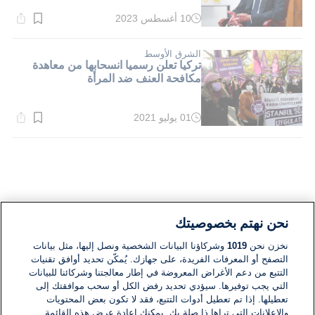
10 أغسطس 2023
وقت
القراءة:
8}
دقيقة.
الشرق الأوسط
تركيا تعلن رسميا انسحابها من معاهدة
مكافحة العنف ضد المرأة
01 يوليو 2021
وقت
القراءة:
1}
دقيقة.
نحن نهتم بخصوصيتك
نخزن نحن
1019
وشركاؤنا البيانات الشخصية ونصل إليها، مثل بيانات
التصفح أو المعرفات الفريدة، على جهازك. يُمكّن تحديد أوافق تقنيات
التتبع من دعم الأغراض المعروضة في إطار معالجتنا وشركائنا للبيانات
التي يجب توفيرها. سيؤدي تحديد رفض الكل أو سحب موافقتك إلى
تعطيلها. إذا تم تعطيل أدوات التتبع، فقد لا تكون بعض المحتويات
والإعلانات التي تراها ذا صلة بك. يمكنك إعادة عرض هذه القائمة