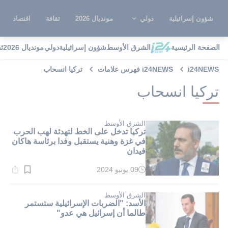
شؤون إسرائيلية
دولي
مونديال 2026
ثقافة
اقتصاد
الصفحة الرئيسية
الشرق الأوسط
شؤون إسرائيلية
دولي
مونديال 2026
ث
i24NEWS
i24NEWS فهرس علامات
تركيا انسحاب
تركيا انسحاب
الشرق الأوسط
تركيا تدخل على الخط لتهدئة لهب الحرب
في غزة وهنية يستقبل وفدا برئاسة هاكان
فيدان
09 يونيو 2024
وقت
القراءة:
2}
دقيقة.
الشرق الأوسط
الأسد: "الضربات الإسرائيلية ستستمر
طالما أن إسرائيل هي عدو"