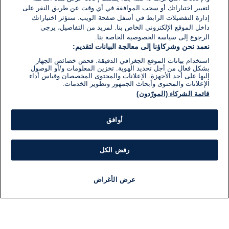
لتغيير اختياراتك أو سحب الموافقة في أي وقت عن طريق النقر على
إدارة التفضيلات الرابط في أسفل صفحة الويب. ستؤثر اختياراتك
داخل الموقع الإلكتروني الخاص بنا. لمزيد من التفاصيل، يرجى
الرجوع إلى سياسة الخصوصية الخاصة بنا.
نعمد نحن وشركاؤنا إلى معالجة البيانات لتقديم:
استخدام بيانات الموقع الجغرافي الدقيقة. فحص خصائص الجهاز
بشكل فعال من أجل تحديد الهوية. تخزين المعلومات و/أو الوصول
إليها على أحد الأجهزة. الإعلانات والمحتوى المخصصان وقياس أداء
الإعلانات والمحتوى وأبحاث الجمهور وتطوير الخدمات.
قائمة الشركاء (المورّدون)
أوافق
رفض الكل
عرض الأغراض
أخبار
أخبار هامة
مباشر
مذياع
برنامج