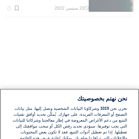
22 سبتمبر 2022
وقت
القراءة:
2}
دقيقة.
نحن نهتم بخصوصيتك
نخزن نحن
1019
وشركاؤنا البيانات الشخصية ونصل إليها، مثل بيانات
التصفح أو المعرفات الفريدة، على جهازك. يُمكّن تحديد أوافق تقنيات
التتبع من دعم الأغراض المعروضة في إطار معالجتنا وشركائنا للبيانات
التي يجب توفيرها. سيؤدي تحديد رفض الكل أو سحب موافقتك إلى
تعطيلها. إذا تم تعطيل أدوات التتبع، فقد لا تكون بعض المحتويات
والإعلانات التي تراها ذا صلة بك. يمكنك إعادة عرض هذه القائمة