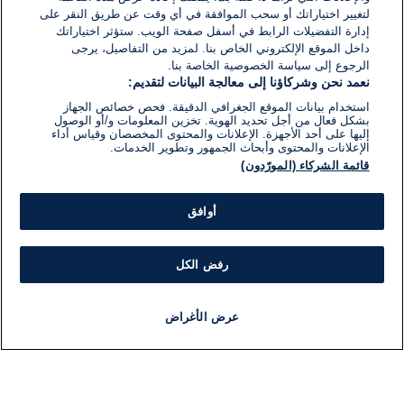
لتغيير اختياراتك أو سحب الموافقة في أي وقت عن طريق النقر على
إدارة التفضيلات الرابط في أسفل صفحة الويب. ستؤثر اختياراتك
داخل الموقع الإلكتروني الخاص بنا. لمزيد من التفاصيل، يرجى
الرجوع إلى سياسة الخصوصية الخاصة بنا.
نعمد نحن وشركاؤنا إلى معالجة البيانات لتقديم:
استخدام بيانات الموقع الجغرافي الدقيقة. فحص خصائص الجهاز
بشكل فعال من أجل تحديد الهوية. تخزين المعلومات و/أو الوصول
إليها على أحد الأجهزة. الإعلانات والمحتوى المخصصان وقياس أداء
الإعلانات والمحتوى وأبحاث الجمهور وتطوير الخدمات.
قائمة الشركاء (المورّدون)
أوافق
رفض الكل
عرض الأغراض
أخبار
أخبار هامة
مباشر
مذياع
برنامج