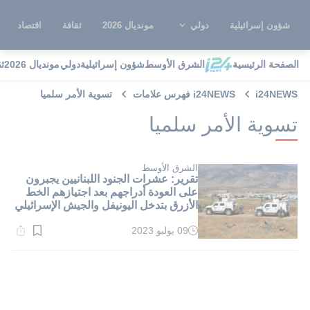
شؤون إسرائيلية
دولي
مونديال 2026
ثقافة
اقتصاد
الصفحة الرئيسية
الشرق الأوسط
شؤون إسرائيلية
دولي
مونديال 2026
ث
i24NEWS
i24NEWS فهرس علامات
تسوية الأمر سلميا
تسوية الأمر سلميا
الشرق الأوسط
تقرير: عشرات الجنود اللبنانيين يجبرون
على العودة أدراجهم بعد اجتيازهم الخط
الأزرق بتدخل اليونيفل والجيش الإسرائيلي
09 يوليو 2023
وقت
القراءة:
1}
دقيقة.