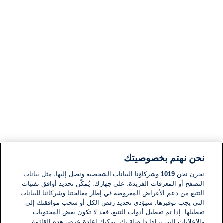
نحن نهتم بخصوصيتك
نخزن نحن
1019
وشركاؤنا البيانات الشخصية ونصل إليها، مثل بيانات
التصفح أو المعرفات الفريدة، على جهازك. يُمكّن تحديد أوافق تقنيات
التتبع من دعم الأغراض المعروضة في إطار معالجتنا وشركائنا للبيانات
التي يجب توفيرها. سيؤدي تحديد رفض الكل أو سحب موافقتك إلى
تعطيلها. إذا تم تعطيل أدوات التتبع، فقد لا تكون بعض المحتويات
والإعلانات التي تراها ذا صلة بك. يمكنك إعادة عرض هذه القائمة