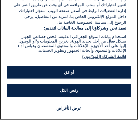
لتغيير اختياراتك أو سحب الموافقة في أي وقت عن طريق النقر على
إدارة التفضيلات الرابط في أسفل صفحة الويب. ستؤثر اختياراتك
داخل الموقع الإلكتروني الخاص بنا. لمزيد من التفاصيل، يرجى
الرجوع إلى سياسة الخصوصية الخاصة بنا.
نعمد نحن وشركاؤنا إلى معالجة البيانات لتقديم:
استخدام بيانات الموقع الجغرافي الدقيقة. فحص خصائص الجهاز
بشكل فعال من أجل تحديد الهوية. تخزين المعلومات و/أو الوصول
إليها على أحد الأجهزة. الإعلانات والمحتوى المخصصان وقياس أداء
الإعلانات والمحتوى وأبحاث الجمهور وتطوير الخدمات.
قائمة الشركاء (المورّدون)
أوافق
رفض الكل
عرض الأغراض
أخبار
أخبار هامة
مباشر
مذياع
برنامج