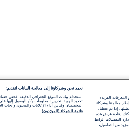
نعمد نحن وشركاؤنا إلى معالجة البيانات لتقديم:
استخدام بيانات الموقع الجغرافي الدقيقة. فحص خصا
 المعرفات الفريدة،
تحديد الهوية. تخزين المعلومات و/أو الوصول إليها على 
ار معالجتنا وشركائنا
المخصصان وقياس أداء الإعلانات والمحتوى وأبحاث ال
يلها. إذا تم تعطيل
قائمة الشركاء (المورّدون)
يمكنك إعادة عرض هذه
ارة التفضيلات الرابط
مزيد من التفاصيل،