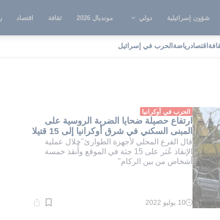
شؤون إسرائيلية
دولي
مونديال 2026
ثقافة
اقتصاد
ر
قافة
اقتصاد
رياضة
الحرب في إسرائيل
شاسيف يار
الحرب في أوكرانيا
ارتفاع حصيلة ضحايا الضربة الروسية على
المبنى السكني في شرق أوكرانيا إلى 15 قتيلا
قال الفرع المحلي لأجهزة الطوارئ"خلال عملية
الإنقاذ عُثر على 15 جثة في الموقع وأُنقذ خمسة
أشخاص من بين الركام"
10 يوليو 2022
وقت
القراءة:
2}