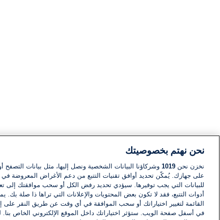
نحن نهتم بخصوصيتك
نخزن نحن
1019
وشركاؤنا البيانات الشخصية ونصل إليها، مثل بيانات التصفح أو
على جهازك. يُمكّن تحديد أوافق تقنيات التتبع من دعم الأغراض المعروضة في إط
للبيانات التي يجب توفيرها. سيؤدي تحديد رفض الكل أو سحب موافقتك إلى تعط
أدوات التتبع، فقد لا تكون بعض المحتويات والإعلانات التي تراها ذا صلة بك. 
القائمة لتغيير اختياراتك أو سحب الموافقة في أي وقت عن طريق النقر على إد
في أسفل صفحة الويب. ستؤثر اختياراتك داخل الموقع الإلكتروني الخاص بنا. ل