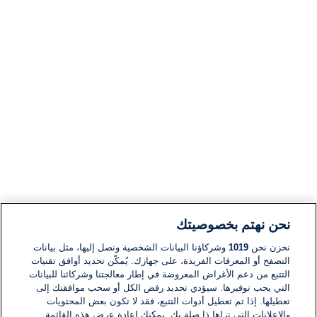
نحن نهتم بخصوصيتك
نخزن نحن
1019
وشركاؤنا البيانات الشخصية ونصل إليها، مثل بيانات
التصفح أو المعرفات الفريدة، على جهازك. يُمكّن تحديد أوافق تقنيات
التتبع من دعم الأغراض المعروضة في إطار معالجتنا وشركائنا للبيانات
التي يجب توفيرها. سيؤدي تحديد رفض الكل أو سحب موافقتك إلى
تعطيلها. إذا تم تعطيل أدوات التتبع، فقد لا تكون بعض المحتويات
والإعلانات التي تراها ذا صلة بك. يمكنك إعادة عرض هذه القائمة