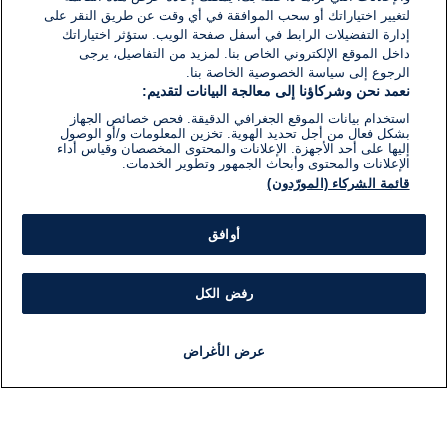
لتغيير اختياراتك أو سحب الموافقة في أي وقت عن طريق النقر على
إدارة التفضيلات الرابط في أسفل صفحة الويب. ستؤثر اختياراتك
داخل الموقع الإلكتروني الخاص بنا. لمزيد من التفاصيل، يرجى
الرجوع إلى سياسة الخصوصية الخاصة بنا.
نعمد نحن وشركاؤنا إلى معالجة البيانات لتقديم:
استخدام بيانات الموقع الجغرافي الدقيقة. فحص خصائص الجهاز
بشكل فعال من أجل تحديد الهوية. تخزين المعلومات و/أو الوصول
إليها على أحد الأجهزة. الإعلانات والمحتوى المخصصان وقياس أداء
الإعلانات والمحتوى وأبحاث الجمهور وتطوير الخدمات.
قائمة الشركاء (المورّدون)
أوافق
رفض الكل
عرض الأغراض
أخبار
أخبار هامة
مباشر
مذياع
برنامج