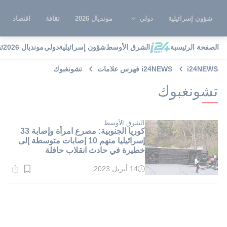
شؤون إسرائيلية
دولي
مونديال 2026
ثقافة
اقتصاد
الصفحة الرئيسية
الشرق الأوسط
شؤون إسرائيلية
دولي
مونديال 2026
ث
i24NEWS
i24NEWS فهرس علامات
تشونغبوك
تشونغبوك
الشرق الأوسط
كوريا الجنوبية: مصرع امرأة وإصابة 33
إسرائيليا منهم 10 إصابات متوسطة إلى
خطيرة في حادث انقلاب حافلة
14 أبريل 2023
وقت
القراءة:
1}
دقيقة.