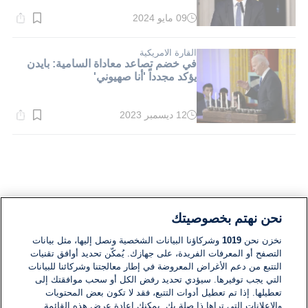
09 مايو 2024
وقت
القراءة:
2}
دقيقة.
القارة الامريكية
في خضم تصاعد معاداة السامية: بايدن
يؤكد مجدداً 'أنا صهيوني'
12 ديسمبر 2023
وقت
القراءة:
2}
دقيقة.
نحن نهتم بخصوصيتك
نخزن نحن
1019
وشركاؤنا البيانات الشخصية ونصل إليها، مثل بيانات
التصفح أو المعرفات الفريدة، على جهازك. يُمكّن تحديد أوافق تقنيات
التتبع من دعم الأغراض المعروضة في إطار معالجتنا وشركائنا للبيانات
التي يجب توفيرها. سيؤدي تحديد رفض الكل أو سحب موافقتك إلى
تعطيلها. إذا تم تعطيل أدوات التتبع، فقد لا تكون بعض المحتويات
والإعلانات التي تراها ذا صلة بك. يمكنك إعادة عرض هذه القائمة