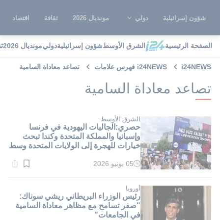
شؤون إسرائيلية
دولي
مونديال 2026
ثقافة
اقتصاد
الصفحة الرئيسية
الشرق الأوسط
شؤون إسرائيلية
دولي
مونديال 2026
ث
i24NEWS
i24NEWS فهرس علامات
تصاعد معاداة السامية
تصاعد معاداة السامية
الشرق الأوسط
حصري:الجاليات اليهودية في فرنسا
وإسبانيا والمملكة المتحدة وكندا تبحث
خيارات للهجرة إلى الولايات المتحدة وسط
تصاعد معاداة السامية
05 يونيو 2026
وقت
القراءة:
1}
دقيقة.
أوروبا
رئيس الوزراء البريطاني ريشي سوناك:
"صفر تسامح مع مظاهر معاداة السامية
في الجامعات"