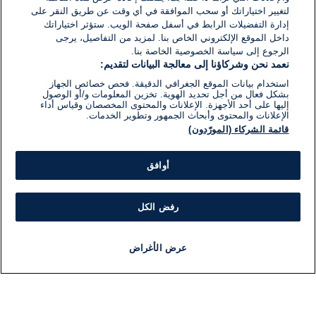
لتغيير اختياراتك أو سحب الموافقة في أي وقت عن طريق النقر على
إدارة التفضيلات الرابط في أسفل صفحة الويب. ستؤثر اختياراتك
داخل الموقع الإلكتروني الخاص بنا. لمزيد من التفاصيل، يرجى
الرجوع إلى سياسة الخصوصية الخاصة بنا.
نعمد نحن وشركاؤنا إلى معالجة البيانات لتقديم:
استخدام بيانات الموقع الجغرافي الدقيقة. فحص خصائص الجهاز
بشكل فعال من أجل تحديد الهوية. تخزين المعلومات و/أو الوصول
إليها على أحد الأجهزة. الإعلانات والمحتوى المخصصان وقياس أداء
الإعلانات والمحتوى وأبحاث الجمهور وتطوير الخدمات.
قائمة الشركاء (المورّدون)
أوافق
رفض الكل
عرض الأغراض
أخبار
أخبار هامة
مباشر
مذياع
برنامج