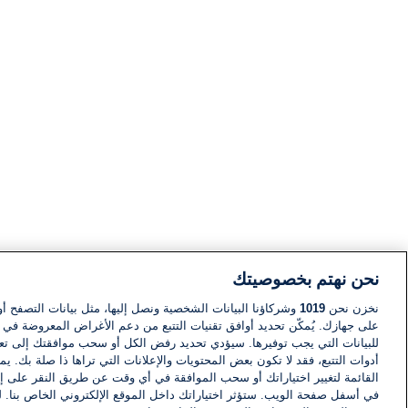
نحن نهتم بخصوصيتك
نخزن نحن
1019
وشركاؤنا البيانات الشخصية ونصل إليها، مثل بيانات التصفح أو
على جهازك. يُمكّن تحديد أوافق تقنيات التتبع من دعم الأغراض المعروضة في إط
للبيانات التي يجب توفيرها. سيؤدي تحديد رفض الكل أو سحب موافقتك إلى تعط
أدوات التتبع، فقد لا تكون بعض المحتويات والإعلانات التي تراها ذا صلة بك. 
القائمة لتغيير اختياراتك أو سحب الموافقة في أي وقت عن طريق النقر على إد
في أسفل صفحة الويب. ستؤثر اختياراتك داخل الموقع الإلكتروني الخاص بنا. ل