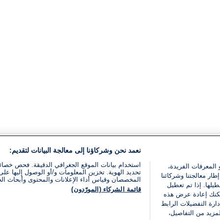
نعمد نحن وشركاؤنا إلى معالجة البيانات لتقديم:
استخدام بيانات الموقع الجغرافي الدقيقة. فحص خصا
 المعرفات الفريدة،
تحديد الهوية. تخزين المعلومات و/أو الوصول إليها على 
ار معالجتنا وشركائنا
المخصصان وقياس أداء الإعلانات والمحتوى وأبحاث ال
يلها. إذا تم تعطيل
قائمة الشركاء (المورّدون)
يمكنك إعادة عرض هذه
ارة التفضيلات الرابط
مزيد من التفاصيل،