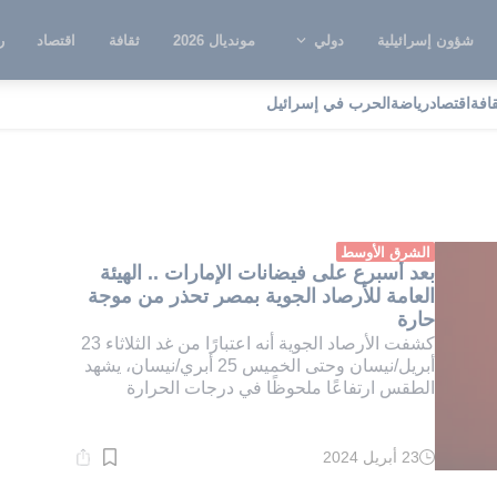
شؤون إسرائيلية
دولي
مونديال 2026
ثقافة
اقتصاد
ر
قافة
اقتصاد
رياضة
الحرب في إسرائيل
لبات مناخية
الشرق الأوسط
بعد أسبرع على فيضانات الإمارات .. الهيئة
العامة للأرصاد الجوية بمصر تحذر من موجة
حارة
كشفت الأرصاد الجوية أنه اعتبارًا من غد الثلاثاء 23
أبريل/نيسان وحتى الخميس 25 أبري/نيسان، يشهد
الطقس ارتفاعًا ملحوظًا في درجات الحرارة
23 أبريل 2024
وقت
القراءة:
1}