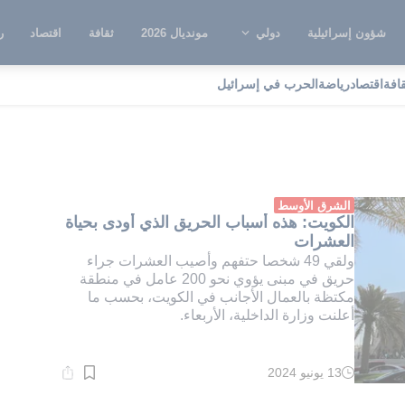
شؤون إسرائيلية
دولي
مونديال 2026
ثقافة
اقتصاد
ر
قافة
اقتصاد
رياضة
الحرب في إسرائيل
ماس كهربائي
الشرق الأوسط
الكويت: هذه أسباب الحريق الذي أودى بحياة
العشرات
ولقي 49 شخصا حتفهم وأصيب العشرات جراء
حريق في مبنى يؤوي نحو 200 عامل في منطقة
مكتظة بالعمال الأجانب في الكويت، بحسب ما
أعلنت وزارة الداخلية، الأربعاء.
13 يونيو 2024
وقت
القراءة:
1}