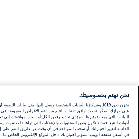
نحن نهتم بخصوصيتك
نخزن نحن
1019
وشركاؤنا البيانات الشخصية ونصل إليها، مثل بيانات التصفح أو
على جهازك. يُمكّن تحديد أوافق تقنيات التتبع من دعم الأغراض المعروضة في إط
للبيانات التي يجب توفيرها. سيؤدي تحديد رفض الكل أو سحب موافقتك إلى تعط
أدوات التتبع، فقد لا تكون بعض المحتويات والإعلانات التي تراها ذا صلة بك. 
القائمة لتغيير اختياراتك أو سحب الموافقة في أي وقت عن طريق النقر على إد
في أسفل صفحة الويب. ستؤثر اختياراتك داخل الموقع الإلكتروني الخاص بنا. ل