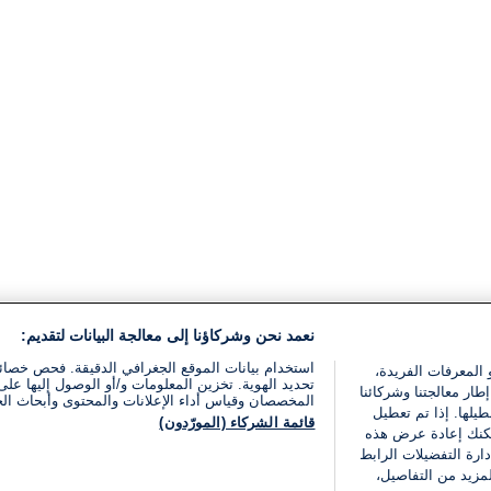
نعمد نحن وشركاؤنا إلى معالجة البيانات لتقديم:
استخدام بيانات الموقع الجغرافي الدقيقة. فحص خصا
 المعرفات الفريدة،
تحديد الهوية. تخزين المعلومات و/أو الوصول إليها على 
ار معالجتنا وشركائنا
المخصصان وقياس أداء الإعلانات والمحتوى وأبحاث ال
يلها. إذا تم تعطيل
قائمة الشركاء (المورّدون)
يمكنك إعادة عرض هذه
ارة التفضيلات الرابط
مزيد من التفاصيل،