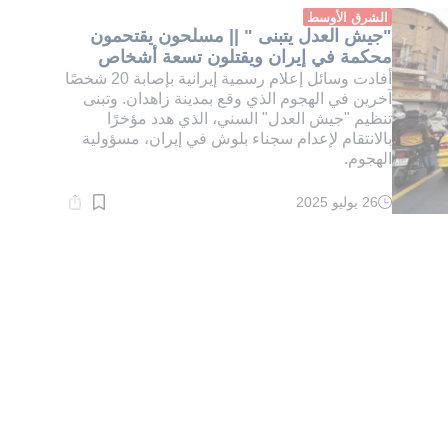
دقيقة.
الشرق الأوسط
"جيش العدل يتبنى " || مسلحون يقتحمون
محكمة في إيران ويقتلون تسعة أشخاص
أفادت وسائل إعلام رسمية إيرانية بإصابة 20 شخصًا
آخرين في الهجوم الذي وقع بمدينة زاهدان. وتبنى
تنظيم "جيش العدل" السني، الذي هدد مؤخرًا
بالانتقام لإعدام سجناء بلوش في إيران، مسؤولية
الهجوم.
26 يوليو 2025
وقت
القراءة:
1}
دقيقة.