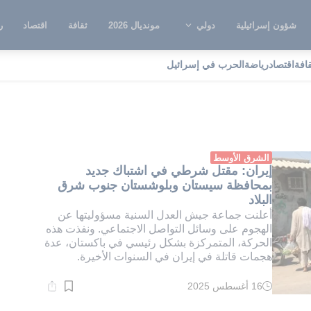
شؤون إسرائيلية
دولي
مونديال 2026
ثقافة
اقتصاد
ر
قافة
اقتصاد
رياضة
الحرب في إسرائيل
نظيم جيش العدل
الشرق الأوسط
إيران: مقتل شرطي في اشتباك جديد
بمحافظة سيستان وبلوشستان جنوب شرق
البلاد
أعلنت جماعة جيش العدل السنية مسؤوليتها عن
الهجوم على وسائل التواصل الاجتماعي. ونفذت هذه
الحركة، المتمركزة بشكل رئيسي في باكستان، عدة
هجمات قاتلة في إيران في السنوات الأخيرة.
16 أغسطس 2025
وقت
القراءة:
1}