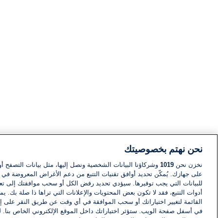
نحن نهتم بخصوصيتك
نخزن نحن
1019
وشركاؤنا البيانات الشخصية ونصل إليها، مثل بيانات التصفح أو
على جهازك. يُمكّن تحديد أوافق تقنيات التتبع من دعم الأغراض المعروضة في إط
للبيانات التي يجب توفيرها. سيؤدي تحديد رفض الكل أو سحب موافقتك إلى تعط
أدوات التتبع، فقد لا تكون بعض المحتويات والإعلانات التي تراها ذا صلة بك. 
القائمة لتغيير اختياراتك أو سحب الموافقة في أي وقت عن طريق النقر على إد
في أسفل صفحة الويب. ستؤثر اختياراتك داخل الموقع الإلكتروني الخاص بنا. ل