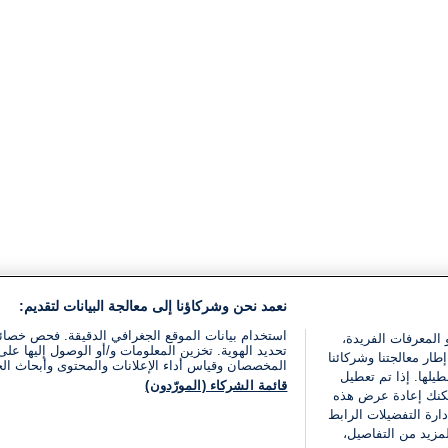
نعمد نحن وشركاؤنا إلى معالجة البيانات لتقديم:
استخدام بيانات الموقع الجغرافي الدقيقة. فحص خصا
 المعرفات الفريدة،
تحديد الهوية. تخزين المعلومات و/أو الوصول إليها على 
ار معالجتنا وشركائنا
المخصصان وقياس أداء الإعلانات والمحتوى وأبحاث ال
يلها. إذا تم تعطيل
قائمة الشركاء (المورّدون)
يمكنك إعادة عرض هذه
ارة التفضيلات الرابط
مزيد من التفاصيل،