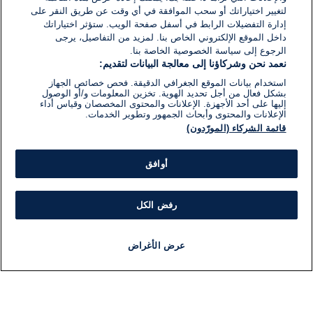
لتغيير اختياراتك أو سحب الموافقة في أي وقت عن طريق النقر على
إدارة التفضيلات الرابط في أسفل صفحة الويب. ستؤثر اختياراتك
داخل الموقع الإلكتروني الخاص بنا. لمزيد من التفاصيل، يرجى
الرجوع إلى سياسة الخصوصية الخاصة بنا.
نعمد نحن وشركاؤنا إلى معالجة البيانات لتقديم:
استخدام بيانات الموقع الجغرافي الدقيقة. فحص خصائص الجهاز
بشكل فعال من أجل تحديد الهوية. تخزين المعلومات و/أو الوصول
إليها على أحد الأجهزة. الإعلانات والمحتوى المخصصان وقياس أداء
الإعلانات والمحتوى وأبحاث الجمهور وتطوير الخدمات.
قائمة الشركاء (المورّدون)
أوافق
رفض الكل
عرض الأغراض
أخبار
أخبار هامة
مباشر
مذياع
برنامج