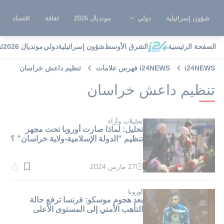
شؤون إسرائيلية
دولي
مونديال 2026
ثقافة
اقتصاد
الصفحة الرئيسية
الشرق الأوسط
شؤون إسرائيلية
دولي
مونديال 2026
ث
i24NEWS
i24NEWS فهرس علامات
تنظيم داعش خراسان
تنظيم داعش خراسان
تحليلات وأراء
تحليل: لماذا صارت أوروبا تحت مجهر
تنظيم "الدولة الإسلامية-ولاية خراسان" ؟
27 مارس 2024
وقت
القراءة:
2}
دقيقة.
أوروبا
بعد هجوم موسكو: فرنسا ترفع حالة
التأهب الأمني إلى المستوى الأعلى