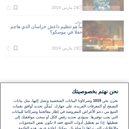
24 مارس 2024
وقت
القراءة:
1}
دقيقة.
دولي
ما هو تنظيم داعش خراسان الذي هاجم
حفلا في موسكو؟
23 مارس 2024
وقت
القراءة:
1}
دقيقة.
نحن نهتم بخصوصيتك
نخزن نحن
1019
وشركاؤنا البيانات الشخصية ونصل إليها، مثل بيانات
التصفح أو المعرفات الفريدة، على جهازك. يُمكّن تحديد أوافق تقنيات
التتبع من دعم الأغراض المعروضة في إطار معالجتنا وشركائنا للبيانات
التي يجب توفيرها. سيؤدي تحديد رفض الكل أو سحب موافقتك إلى
تعطيلها. إذا تم تعطيل أدوات التتبع، فقد لا تكون بعض المحتويات
والإعلانات التي تراها ذا صلة بك. يمكنك إعادة عرض هذه القائمة