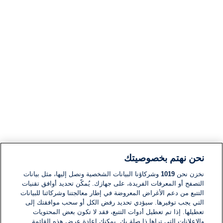
نحن نهتم بخصوصيتك
نخزن نحن
1019
وشركاؤنا البيانات الشخصية ونصل إليها، مثل بيانات
التصفح أو المعرفات الفريدة، على جهازك. يُمكّن تحديد أوافق تقنيات
التتبع من دعم الأغراض المعروضة في إطار معالجتنا وشركائنا للبيانات
التي يجب توفيرها. سيؤدي تحديد رفض الكل أو سحب موافقتك إلى
تعطيلها. إذا تم تعطيل أدوات التتبع، فقد لا تكون بعض المحتويات
والإعلانات التي تراها ذا صلة بك. يمكنك إعادة عرض هذه القائمة