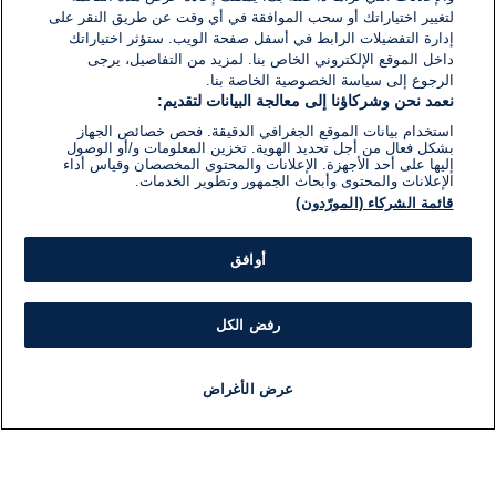
لتغيير اختياراتك أو سحب الموافقة في أي وقت عن طريق النقر على
إدارة التفضيلات الرابط في أسفل صفحة الويب. ستؤثر اختياراتك
داخل الموقع الإلكتروني الخاص بنا. لمزيد من التفاصيل، يرجى
الرجوع إلى سياسة الخصوصية الخاصة بنا.
نعمد نحن وشركاؤنا إلى معالجة البيانات لتقديم:
استخدام بيانات الموقع الجغرافي الدقيقة. فحص خصائص الجهاز
بشكل فعال من أجل تحديد الهوية. تخزين المعلومات و/أو الوصول
إليها على أحد الأجهزة. الإعلانات والمحتوى المخصصان وقياس أداء
الإعلانات والمحتوى وأبحاث الجمهور وتطوير الخدمات.
قائمة الشركاء (المورّدون)
أوافق
رفض الكل
عرض الأغراض
أخبار
أخبار هامة
مباشر
مذياع
برنامج