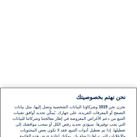
نحن نهتم بخصوصيتك
نخزن نحن
1019
وشركاؤنا البيانات الشخصية ونصل إليها، مثل بيانات
التصفح أو المعرفات الفريدة، على جهازك. يُمكّن تحديد أوافق تقنيات
التتبع من دعم الأغراض المعروضة في إطار معالجتنا وشركائنا للبيانات
التي يجب توفيرها. سيؤدي تحديد رفض الكل أو سحب موافقتك إلى
تعطيلها. إذا تم تعطيل أدوات التتبع، فقد لا تكون بعض المحتويات
والإعلانات التي تراها ذا صلة بك. يمكنك إعادة عرض هذه القائمة