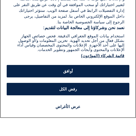
لتغيير اختياراتك أو سحب الموافقة في أي وقت عن طريق النقر على
إدارة التفضيلات الرابط في أسفل صفحة الويب. ستؤثر اختياراتك
داخل الموقع الإلكتروني الخاص بنا. لمزيد من التفاصيل، يرجى
الرجوع إلى سياسة الخصوصية الخاصة بنا.
نعمد نحن وشركاؤنا إلى معالجة البيانات لتقديم:
استخدام بيانات الموقع الجغرافي الدقيقة. فحص خصائص الجهاز
بشكل فعال من أجل تحديد الهوية. تخزين المعلومات و/أو الوصول
إليها على أحد الأجهزة. الإعلانات والمحتوى المخصصان وقياس أداء
الإعلانات والمحتوى وأبحاث الجمهور وتطوير الخدمات.
قائمة الشركاء (المورّدون)
أوافق
رفض الكل
عرض الأغراض
أخبار
أخبار هامة
مباشر
مذياع
برنامج