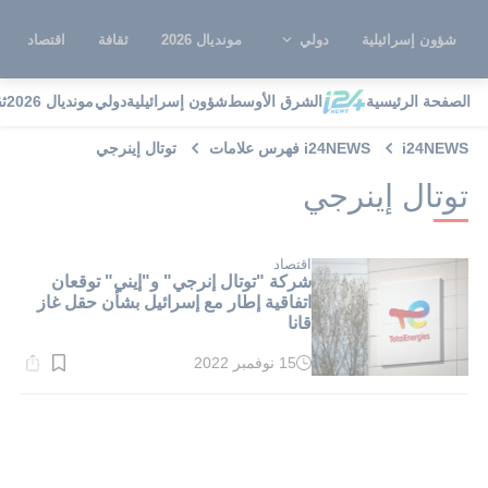
شؤون إسرائيلية
دولي
مونديال 2026
ثقافة
اقتصاد
الصفحة الرئيسية
الشرق الأوسط
شؤون إسرائيلية
دولي
مونديال 2026
ث
i24NEWS
i24NEWS فهرس علامات
توتال إينرجي
توتال إينرجي
اقتصاد
شركة "توتال إنرجي" و"إيني" توقعان
اتفاقية إطار مع إسرائيل بشأن حقل غاز
قانا
15 نوفمبر 2022
وقت
القراءة:
6}
دقيقة.