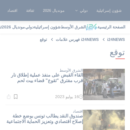
شؤون إسرائيلية
دولي
مونديال 2026
ثقافة
اقتصاد
الصفحة الرئيسية
الشرق الأوسط
شؤون إسرائيلية
دولي
مونديال 2026
ث
i24NEWS
i24NEWS فهرس علامات
توقع
توقع
الشرق الأوسط
القاء القبض على منفذ عملية إطلاق نار
قرب مفترق "تقوع" قضاء بيت لحم
16 يوليو 2023
وقت
القراءة:
1}
دقيقة.
اقتصاد
صندوق النقد يطالب تونس بوضع خطة
إصلاح اقتصادي وتعزيز الحماية الاجتماعية