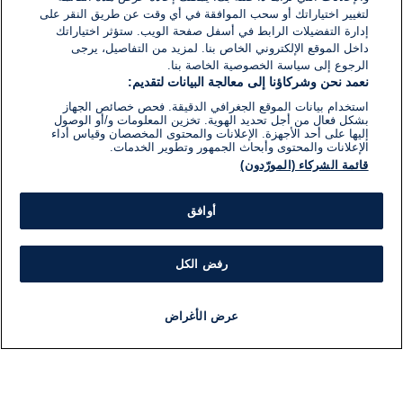
لتغيير اختياراتك أو سحب الموافقة في أي وقت عن طريق النقر على
إدارة التفضيلات الرابط في أسفل صفحة الويب. ستؤثر اختياراتك
داخل الموقع الإلكتروني الخاص بنا. لمزيد من التفاصيل، يرجى
الرجوع إلى سياسة الخصوصية الخاصة بنا.
نعمد نحن وشركاؤنا إلى معالجة البيانات لتقديم:
استخدام بيانات الموقع الجغرافي الدقيقة. فحص خصائص الجهاز
بشكل فعال من أجل تحديد الهوية. تخزين المعلومات و/أو الوصول
إليها على أحد الأجهزة. الإعلانات والمحتوى المخصصان وقياس أداء
الإعلانات والمحتوى وأبحاث الجمهور وتطوير الخدمات.
قائمة الشركاء (المورّدون)
أوافق
رفض الكل
عرض الأغراض
أخبار
أخبار هامة
مباشر
مذياع
برنامج