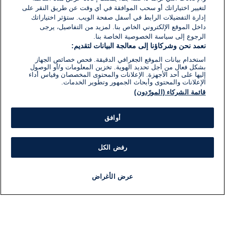
لتغيير اختياراتك أو سحب الموافقة في أي وقت عن طريق النقر على
إدارة التفضيلات الرابط في أسفل صفحة الويب. ستؤثر اختياراتك
داخل الموقع الإلكتروني الخاص بنا. لمزيد من التفاصيل، يرجى
الرجوع إلى سياسة الخصوصية الخاصة بنا.
نعمد نحن وشركاؤنا إلى معالجة البيانات لتقديم:
استخدام بيانات الموقع الجغرافي الدقيقة. فحص خصائص الجهاز
بشكل فعال من أجل تحديد الهوية. تخزين المعلومات و/أو الوصول
إليها على أحد الأجهزة. الإعلانات والمحتوى المخصصان وقياس أداء
الإعلانات والمحتوى وأبحاث الجمهور وتطوير الخدمات.
قائمة الشركاء (المورّدون)
أوافق
رفض الكل
عرض الأغراض
أخبار
أخبار هامة
مباشر
مذياع
برنامج