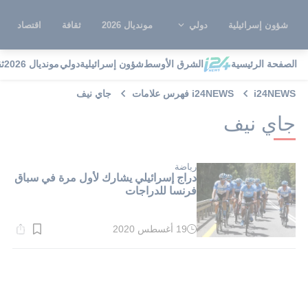
شؤون إسرائيلية
دولي
مونديال 2026
ثقافة
اقتصاد
الصفحة الرئيسية
الشرق الأوسط
شؤون إسرائيلية
دولي
مونديال 2026
ث
i24NEWS
i24NEWS فهرس علامات
جاي نيف
جاي نيف
رياضة
دراج إسرائيلي يشارك لأول مرة في سباق
فرنسا للدراجات
19 أغسطس 2020
وقت
القراءة:
1}
دقيقة.