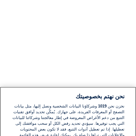
نحن نهتم بخصوصيتك
نخزن نحن
1019
وشركاؤنا البيانات الشخصية ونصل إليها، مثل بيانات
التصفح أو المعرفات الفريدة، على جهازك. يُمكّن تحديد أوافق تقنيات
التتبع من دعم الأغراض المعروضة في إطار معالجتنا وشركائنا للبيانات
التي يجب توفيرها. سيؤدي تحديد رفض الكل أو سحب موافقتك إلى
تعطيلها. إذا تم تعطيل أدوات التتبع، فقد لا تكون بعض المحتويات
والإعلانات التي تراها ذا صلة بك. يمكنك إعادة عرض هذه القائمة