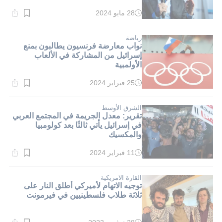
28 مايو 2024
وقت
القراءة:
2}
دقيقة.
رياضة
نواب معارضة فرنسيون يطالبون بمنع
إسرائيل من المشاركة في الألعاب
الأولمبية
25 فبراير 2024
وقت
القراءة:
4}
دقيقة.
الشرق الأوسط
تقرير: معدل الجريمة في المجتمع العربي
في إسرائيل يأتي ثالثًا بعد كولومبيا
والمكسيك
11 فبراير 2024
وقت
القراءة:
2}
دقيقة.
القارة الامريكية
توجيه الاتهام لأميركي أطلق النار على
ثلاثة طلاب فلسطينيين في فيرمونت