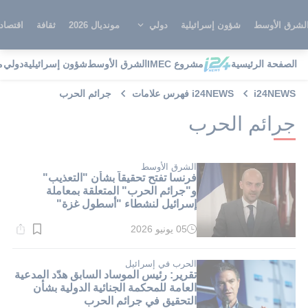
لشرق الأوسط
شؤون إسرائيلية
دولي
مونديال 2026
ثقافة
اقتصاد
الصفحة الرئيسية
مشروع IMEC
الشرق الأوسط
شؤون إسرائيلية
دولي
م
i24NEWS
i24NEWS فهرس علامات
جرائم الحرب
جرائم الحرب
الشرق الأوسط
فرنسا تفتح تحقيقاً بشأن "التعذيب"
و"جرائم الحرب" المتعلقة بمعاملة
إسرائيل لنشطاء "أسطول غزة"
05 يونيو 2026
وقت
القراءة:
1}
دقيقة.
الحرب في إسرائيل
تقرير: رئيس الموساد السابق هدّد المدعية
العامة للمحكمة الجنائية الدولية بشأن
التحقيق في جرائم الحرب