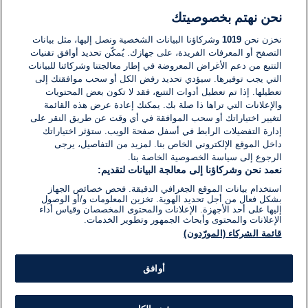
افريقيا
السودان : 18 قتيلا في اشتباكات قبلية في
نحن نهتم بخصوصيتك
ولاية غرب دارفور
نخزن نحن
1019
وشركاؤنا البيانات الشخصية ونصل إليها، مثل بيانات
التصفح أو المعرفات الفريدة، على جهازك. يُمكّن تحديد أوافق تقنيات
05 أبريل 2021
التتبع من دعم الأغراض المعروضة في إطار معالجتنا وشركائنا للبيانات
وقت
القراءة:
التي يجب توفيرها. سيؤدي تحديد رفض الكل أو سحب موافقتك إلى
1}
تعطيلها. إذا تم تعطيل أدوات التتبع، فقد لا تكون بعض المحتويات
دقيقة.
والإعلانات التي تراها ذا صلة بك. يمكنك إعادة عرض هذه القائمة
لتغيير اختياراتك أو سحب الموافقة في أي وقت عن طريق النقر على
إدارة التفضيلات الرابط في أسفل صفحة الويب. ستؤثر اختياراتك
داخل الموقع الإلكتروني الخاص بنا. لمزيد من التفاصيل، يرجى
الرجوع إلى سياسة الخصوصية الخاصة بنا.
نعمد نحن وشركاؤنا إلى معالجة البيانات لتقديم:
استخدام بيانات الموقع الجغرافي الدقيقة. فحص خصائص الجهاز
بشكل فعال من أجل تحديد الهوية. تخزين المعلومات و/أو الوصول
إليها على أحد الأجهزة. الإعلانات والمحتوى المخصصان وقياس أداء
الإعلانات والمحتوى وأبحاث الجمهور وتطوير الخدمات.
قائمة الشركاء (المورّدون)
أوافق