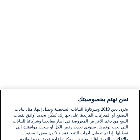
نحن نهتم بخصوصيتك
نخزن نحن
1019
وشركاؤنا البيانات الشخصية ونصل إليها، مثل بيانات
التصفح أو المعرفات الفريدة، على جهازك. يُمكّن تحديد أوافق تقنيات
التتبع من دعم الأغراض المعروضة في إطار معالجتنا وشركائنا للبيانات
التي يجب توفيرها. سيؤدي تحديد رفض الكل أو سحب موافقتك إلى
تعطيلها. إذا تم تعطيل أدوات التتبع، فقد لا تكون بعض المحتويات
والإعلانات التي تراها ذا صلة بك. يمكنك إعادة عرض هذه القائمة