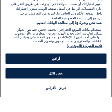
لتغيير اختياراتك أو سحب الموافقة في أي وقت عن طريق النقر على
إدارة التفضيلات الرابط في أسفل صفحة الويب. ستؤثر اختياراتك
داخل الموقع الإلكتروني الخاص بنا. لمزيد من التفاصيل، يرجى
الرجوع إلى سياسة الخصوصية الخاصة بنا.
نعمد نحن وشركاؤنا إلى معالجة البيانات لتقديم:
استخدام بيانات الموقع الجغرافي الدقيقة. فحص خصائص الجهاز
بشكل فعال من أجل تحديد الهوية. تخزين المعلومات و/أو الوصول
إليها على أحد الأجهزة. الإعلانات والمحتوى المخصصان وقياس أداء
الإعلانات والمحتوى وأبحاث الجمهور وتطوير الخدمات.
قائمة الشركاء (المورّدون)
أوافق
رفض الكل
عرض الأغراض
أخبار
أخبار هامة
مباشر
مذياع
برنامج