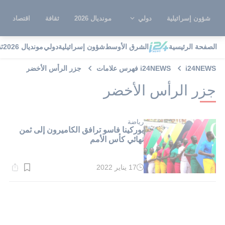
شؤون إسرائيلية
دولي
مونديال 2026
ثقافة
اقتصاد
الصفحة الرئيسية
الشرق الأوسط
شؤون إسرائيلية
دولي
مونديال 2026
ث
i24NEWS
i24NEWS فهرس علامات
جزر الرأس الأخضر
جزر الرأس الأخضر
رياضة
بوركينا فاسو ترافق الكاميرون إلى ثمن
نهائي كأس الأمم
17 يناير 2022
وقت
القراءة:
1}
دقيقة.