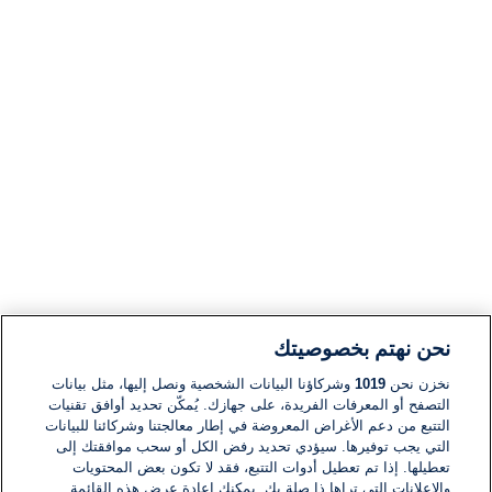
نحن نهتم بخصوصيتك
نخزن نحن
1019
وشركاؤنا البيانات الشخصية ونصل إليها، مثل بيانات
التصفح أو المعرفات الفريدة، على جهازك. يُمكّن تحديد أوافق تقنيات
التتبع من دعم الأغراض المعروضة في إطار معالجتنا وشركائنا للبيانات
التي يجب توفيرها. سيؤدي تحديد رفض الكل أو سحب موافقتك إلى
تعطيلها. إذا تم تعطيل أدوات التتبع، فقد لا تكون بعض المحتويات
والإعلانات التي تراها ذا صلة بك. يمكنك إعادة عرض هذه القائمة