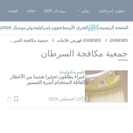
شؤون إسرائيلية
دولي
مونديال 2026
ثقافة
اقتصاد
الصفحة الرئيسية
الشرق الأوسط
شؤون إسرائيلية
دولي
مونديال 2026
ث
i24NEWS
i24NEWS فهرس علامات
جمعية مكافجة السرطان
جمعية مكافجة السرطان
علوم وتكنولوجيا
خبراء يطلقون تحذيرا شديدا من الأخطار
القاتلة لاستخدام أسرة التسمير
12 أغسطس 2024
وقت
القراءة:
1}
دقيقة.