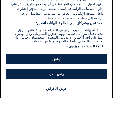
لتغيير اختياراتك أو سحب الموافقة في أي وقت عن طريق النقر على
إدارة التفضيلات الرابط في أسفل صفحة الويب. ستؤثر اختياراتك
داخل الموقع الإلكتروني الخاص بنا. لمزيد من التفاصيل، يرجى
الرجوع إلى سياسة الخصوصية الخاصة بنا.
نعمد نحن وشركاؤنا إلى معالجة البيانات لتقديم:
استخدام بيانات الموقع الجغرافي الدقيقة. فحص خصائص الجهاز
بشكل فعال من أجل تحديد الهوية. تخزين المعلومات و/أو الوصول
إليها على أحد الأجهزة. الإعلانات والمحتوى المخصصان وقياس أداء
الإعلانات والمحتوى وأبحاث الجمهور وتطوير الخدمات.
قائمة الشركاء (المورّدون)
أوافق
رفض الكل
عرض الأغراض
أخبار
أخبار هامة
مجانا
مذياع
برنامج