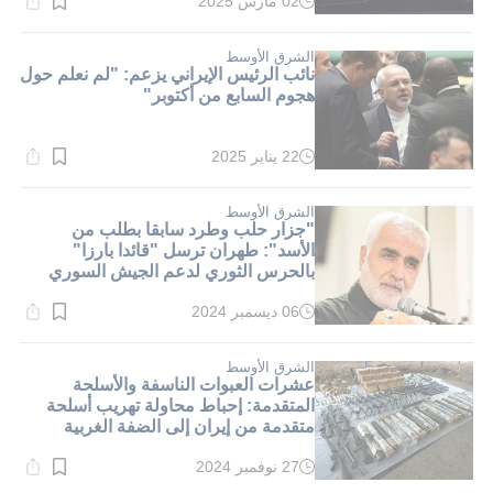
02 مارس 2025
وقت
القراءة:
1}
دقيقة.
الشرق الأوسط
نائب الرئيس الإيراني يزعم: "لم نعلم حول
هجوم السابع من أكتوبر"
22 يناير 2025
وقت
القراءة:
1}
دقيقة.
الشرق الأوسط
"جزار حلب وطرد سابقا بطلب من
الأسد": طهران ترسل "قائدا بارزا"
بالحرس الثوري لدعم الجيش السوري
06 ديسمبر 2024
وقت
القراءة:
1}
دقيقة.
الشرق الأوسط
عشرات العبوات الناسفة والأسلحة
المتقدمة: إحباط محاولة تهريب أسلحة
متقدمة من إيران إلى الضفة الغربية
27 نوفمبر 2024
وقت
القراءة: