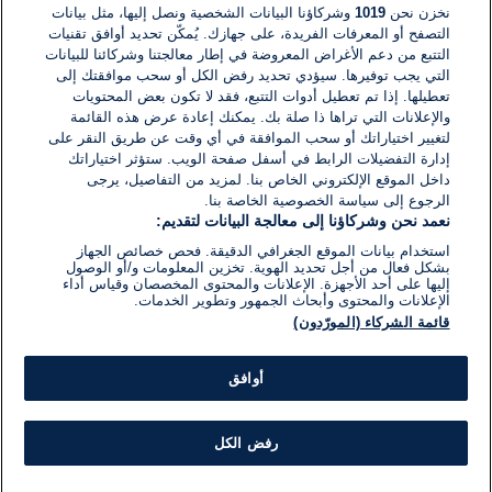
نخزن نحن
1019
وشركاؤنا البيانات الشخصية ونصل إليها، مثل بيانات
القراءة:
1}
التصفح أو المعرفات الفريدة، على جهازك. يُمكّن تحديد أوافق تقنيات
دقيقة.
الشرق الأوسط
التتبع من دعم الأغراض المعروضة في إطار معالجتنا وشركائنا للبيانات
إيران تطالب العراق بتحديد هوية مرتكبي
التي يجب توفيرها. سيؤدي تحديد رفض الكل أو سحب موافقتك إلى
الهجمات ضد الولايات المتحدة
تعطيلها. إذا تم تعطيل أدوات التتبع، فقد لا تكون بعض المحتويات
والإعلانات التي تراها ذا صلة بك. يمكنك إعادة عرض هذه القائمة
لتغيير اختياراتك أو سحب الموافقة في أي وقت عن طريق النقر على
27 فبراير 2021
وقت
إدارة التفضيلات الرابط في أسفل صفحة الويب. ستؤثر اختياراتك
القراءة:
داخل الموقع الإلكتروني الخاص بنا. لمزيد من التفاصيل، يرجى
1}
دقيقة.
الرجوع إلى سياسة الخصوصية الخاصة بنا.
الشرق الأوسط
ظريف: إسرائيل تواصل توسع "مفاعل
نعمد نحن وشركاؤنا إلى معالجة البيانات لتقديم:
ديمونا" ويشير إلى تكتم الطاقة الذرية
استخدام بيانات الموقع الجغرافي الدقيقة. فحص خصائص الجهاز
وقادة الدول
بشكل فعال من أجل تحديد الهوية. تخزين المعلومات و/أو الوصول
إليها على أحد الأجهزة. الإعلانات والمحتوى المخصصان وقياس أداء
الإعلانات والمحتوى وأبحاث الجمهور وتطوير الخدمات.
20 فبراير 2021
وقت
قائمة الشركاء (المورّدون)
القراءة:
2}
دقيقة.
الشرق الأوسط
وزير الخارجية الايراني يستعرض اقتراحا
أوافق
يُمَّكِنُ عودة بلاده الى الاتفاق النووي
رفض الكل
01 فبراير 2021
وقت
القراءة: