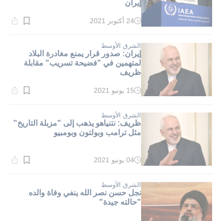
إيران
24 أكتوبر 2021
وقت
القراءة:
2}
دقيقة.
الشرق الأوسط
إيران: صدور قرار يمنع مغادرة البلاد
لمتهمين في "فضيحة تسريب" مقابلة
ظريف
15 يونيو 2021
وقت
القراءة:
1}
دقيقة.
الشرق الأوسط
ظريف: نتنياهو يذهب إلى "مزبلة التاريخ"
مثل ترامب وبولتون وبومبيو
04 يونيو 2021
وقت
القراءة:
2}
دقيقة.
الشرق الأوسط
نجل حسن نصر الله ينفي وفاة والده
"حالته جيدة"