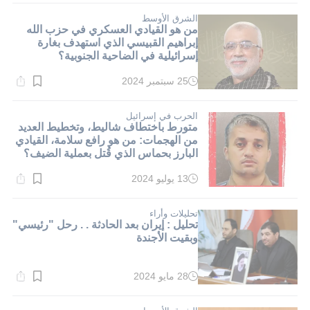
1}
دقيقة.
الشرق الأوسط
من هو القيادي العسكري في حزب الله
إبراهيم القبيسي الذي استهدف بغارة
إسرائيلية في الضاحية الجنوبية؟
25 سبتمبر 2024
وقت
القراءة:
1}
دقيقة.
الحرب في إسرائيل
متورط باختطاف شاليط، وتخطيط العديد
من الهجمات: من هو رافع سلامة، القيادي
البارز بحماس الذي قُتل بعملية الضيف؟
13 يوليو 2024
وقت
القراءة:
1}
دقيقة.
تحليلات وأراء
تحليل : إيران بعد الحادثة . . رحل "رئيسي"
وبقيت الأجندة
28 مايو 2024
وقت
القراءة:
2}
دقيقة.