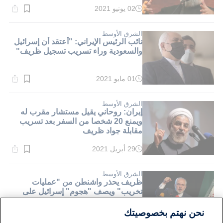
02 يونيو 2021
وقت
القراءة:
1}
دقيقة.
الشرق الأوسط
نائب الرئيس الإيراني: "أعتقد أن إسرائيل
والسعودية وراء تسريب تسجيل ظريف"
01 مايو 2021
وقت
القراءة:
1}
دقيقة.
الشرق الأوسط
إيران: روحاني يقيل مستشار مقرب له
ويمنع 20 شخصا من السفر بعد تسريب
مقابلة جواد ظريف
29 أبريل 2021
وقت
القراءة:
1}
دقيقة.
الشرق الأوسط
ظريف يحذر واشنطن من "عمليات
تخريب" ويصف "هجوم" إسرائيل على
نطنز "مقامرة بالغة السوء"
نحن نهتم بخصوصيتك
13 أبريل 2021
وقت