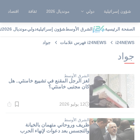
شؤون إسرائيلية
دولي
مونديال 2026
ثقافة
اقتصاد
الصفحة الرئيسية
الشرق الأوسط
شؤون إسرائيلية
دولي
مونديال 2026
ث
i24NEWS
i24NEWS فهرس علامات
جواد
جواد
الشرق الأوسط
لغز الرجل المقنع في تشييع خامنئي.. هل
كان مجتبى خامنئي؟
12 يوليو 2026
وقت
القراءة:
1}
دقيقة.
الشرق الأوسط
ظريف وروحاني متهمان بالخيانة
والتجسس بعد دعوات لإنهاء الحرب