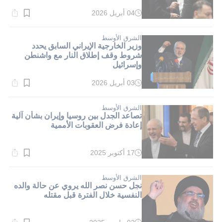
04 أبريل 2026
وقت
القراءة:
1}
دقيقة.
الشرق الأوسط
وزير الخارجية الإيراني السابق يحدد
شروط وقف إطلاق النار مع واشنطن
وإسرائيل
03 أبريل 2026
وقت
القراءة:
1}
دقيقة.
الشرق الأوسط
تصاعد الجدل بين روسيا وإيران بشأن آلية
إعادة فرض العقوبات الأممية
17 أكتوبر 2025
وقت
القراءة:
1}
دقيقة.
الشرق الأوسط
نجل حسن نصر الله يروي عن حالة والده
النفسية خلال الفترة قبل مقتله