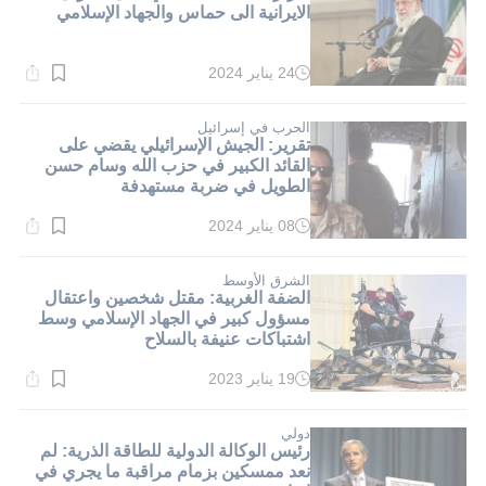
الايرانية الى حماس والجهاد الإسلامي
24 يناير 2024
وقت
القراءة:
1}
دقيقة.
الحرب في إسرائيل
تقرير: الجيش الإسرائيلي يقضي على
القائد الكبير في حزب الله وسام حسن
الطويل في ضربة مستهدفة
08 يناير 2024
وقت
القراءة:
2}
دقيقة.
الشرق الأوسط
الضفة الغربية: مقتل شخصين واعتقال
مسؤول كبير في الجهاد الإسلامي وسط
اشتباكات عنيفة بالسلاح
19 يناير 2023
وقت
القراءة:
5}
دقيقة.
دولي
رئيس الوكالة الدولية للطاقة الذرية: لم
نعد ممسكين بزمام مراقبة ما يجري في