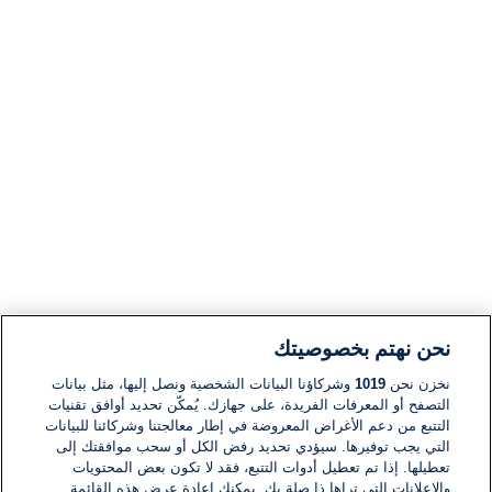
نحن نهتم بخصوصيتك
نخزن نحن
1019
وشركاؤنا البيانات الشخصية ونصل إليها، مثل بيانات
التصفح أو المعرفات الفريدة، على جهازك. يُمكّن تحديد أوافق تقنيات
التتبع من دعم الأغراض المعروضة في إطار معالجتنا وشركائنا للبيانات
التي يجب توفيرها. سيؤدي تحديد رفض الكل أو سحب موافقتك إلى
تعطيلها. إذا تم تعطيل أدوات التتبع، فقد لا تكون بعض المحتويات
والإعلانات التي تراها ذا صلة بك. يمكنك إعادة عرض هذه القائمة