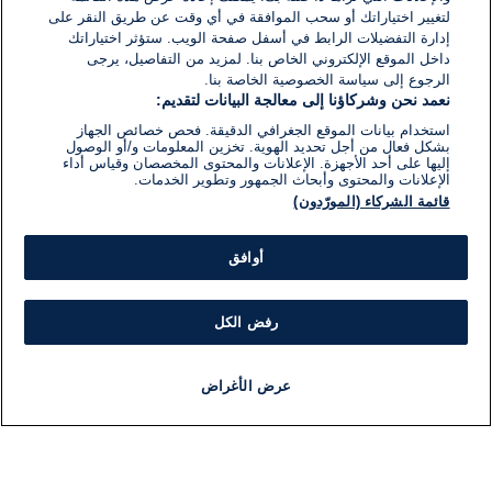
لتغيير اختياراتك أو سحب الموافقة في أي وقت عن طريق النقر على
إدارة التفضيلات الرابط في أسفل صفحة الويب. ستؤثر اختياراتك
داخل الموقع الإلكتروني الخاص بنا. لمزيد من التفاصيل، يرجى
الرجوع إلى سياسة الخصوصية الخاصة بنا.
نعمد نحن وشركاؤنا إلى معالجة البيانات لتقديم:
استخدام بيانات الموقع الجغرافي الدقيقة. فحص خصائص الجهاز
بشكل فعال من أجل تحديد الهوية. تخزين المعلومات و/أو الوصول
إليها على أحد الأجهزة. الإعلانات والمحتوى المخصصان وقياس أداء
الإعلانات والمحتوى وأبحاث الجمهور وتطوير الخدمات.
قائمة الشركاء (المورّدون)
أوافق
رفض الكل
عرض الأغراض
أخبار
أخبار هامة
مباشر
مذياع
برنامج