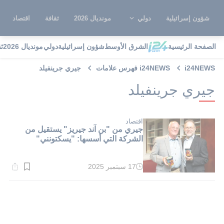
شؤون إسرائيلية
دولي
مونديال 2026
ثقافة
اقتصاد
الصفحة الرئيسية
الشرق الأوسط
شؤون إسرائيلية
دولي
مونديال 2026
ث
i24NEWS
i24NEWS فهرس علامات
جيري جرينفيلد
جيري جرينفيلد
اقتصاد
جيري من "بن آند جيريز" يستقيل من
الشركة التي أسسها: "يسكتونني"
17 سبتمبر 2025
وقت
القراءة:
1}
دقيقة.