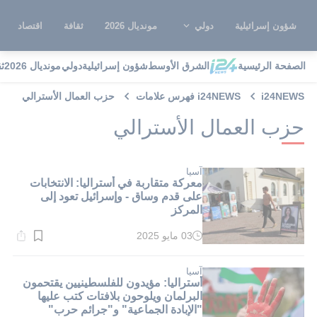
شؤون إسرائيلية
دولي
مونديال 2026
ثقافة
اقتصاد
الصفحة الرئيسية
الشرق الأوسط
شؤون إسرائيلية
دولي
مونديال 2026
ث
i24NEWS
i24NEWS فهرس علامات
حزب العمال الأسترالي
حزب العمال الأسترالي
آسيا
معركة متقاربة في أستراليا: الانتخابات
على قدم وساق - وإسرائيل تعود إلى
المركز
03 مايو 2025
وقت
القراءة:
1}
دقيقة.
آسيا
أستراليا: مؤيدون للفلسطينيين يقتحمون
البرلمان ويلوحون بلافتات كتب عليها
"الإبادة الجماعية" و"جرائم حرب"