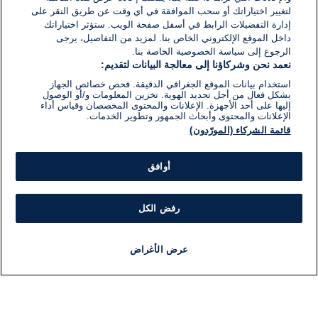
لتغيير اختياراتك أو سحب الموافقة في أي وقت عن طريق النقر على
إدارة التفضيلات الرابط في أسفل صفحة الويب. ستؤثر اختياراتك
داخل الموقع الإلكتروني الخاص بنا. لمزيد من التفاصيل، يرجى
الرجوع إلى سياسة الخصوصية الخاصة بنا.
نعمد نحن وشركاؤنا إلى معالجة البيانات لتقديم:
استخدام بيانات الموقع الجغرافي الدقيقة. فحص خصائص الجهاز
بشكل فعال من أجل تحديد الهوية. تخزين المعلومات و/أو الوصول
إليها على أحد الأجهزة. الإعلانات والمحتوى المخصصان وقياس أداء
الإعلانات والمحتوى وأبحاث الجمهور وتطوير الخدمات.
قائمة الشركاء (المورّدون)
أوافق
رفض الكل
عرض الأغراض
أخبار
أخبار هامة
مباشر
مذياع
برنامج