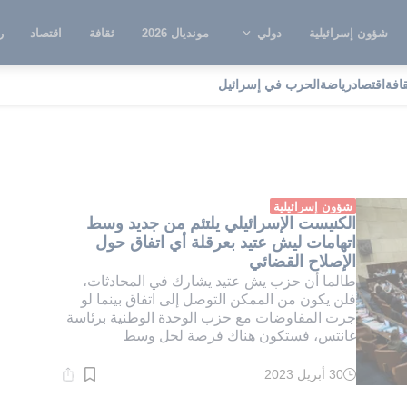
شؤون إسرائيلية
دولي
مونديال 2026
ثقافة
اقتصاد
ر
قافة
اقتصاد
رياضة
الحرب في إسرائيل
زب الوحدة الوطنية
شؤون إسرائيلية
الكنيست الإسرائيلي يلتئم من جديد وسط
اتهامات ليش عتيد بعرقلة أي اتفاق حول
الإصلاح القضائي
طالما أن حزب يش عتيد يشارك في المحادثات،
فلن يكون من الممكن التوصل إلى اتفاق بينما لو
جرت المفاوضات مع حزب الوحدة الوطنية برئاسة
غانتس، فستكون هناك فرصة لحل وسط
30 أبريل 2023
وقت
القراءة:
3}