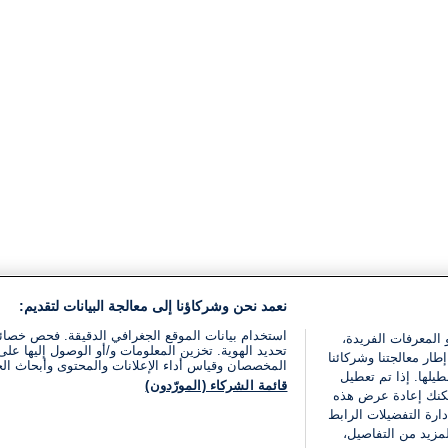
نعمد نحن وشركاؤنا إلى معالجة البيانات لتقديم:
استخدام بيانات الموقع الجغرافي الدقيقة. فحص خصا
 المعرفات الفريدة،
تحديد الهوية. تخزين المعلومات و/أو الوصول إليها على 
ار معالجتنا وشركائنا
المخصصان وقياس أداء الإعلانات والمحتوى وأبحاث ال
يلها. إذا تم تعطيل
قائمة الشركاء (المورّدون)
يمكنك إعادة عرض هذه
ارة التفضيلات الرابط
مزيد من التفاصيل،