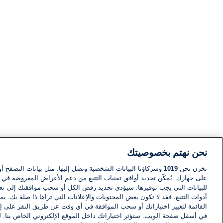
نحن نهتم بخصوصيتك
نخزن نحن
1019
وشركاؤنا البيانات الشخصية ونصل إليها، مثل بيانات التصفح أو
على جهازك. يُمكّن تحديد أوافق تقنيات التتبع من دعم الأغراض المعروضة في إط
للبيانات التي يجب توفيرها. سيؤدي تحديد رفض الكل أو سحب موافقتك إلى تعط
أدوات التتبع، فقد لا تكون بعض المحتويات والإعلانات التي تراها ذا صلة بك. 
القائمة لتغيير اختياراتك أو سحب الموافقة في أي وقت عن طريق النقر على إد
في أسفل صفحة الويب. ستؤثر اختياراتك داخل الموقع الإلكتروني الخاص بنا. ل