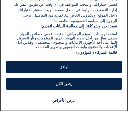
لتغيير اختياراتك أو سحب الموافقة في أي وقت عن طريق النقر على
إدارة التفضيلات الرابط في أسفل صفحة الويب. ستؤثر اختياراتك
داخل الموقع الإلكتروني الخاص بنا. لمزيد من التفاصيل، يرجى
الرجوع إلى سياسة الخصوصية الخاصة بنا.
نعمد نحن وشركاؤنا إلى معالجة البيانات لتقديم:
استخدام بيانات الموقع الجغرافي الدقيقة. فحص خصائص الجهاز
بشكل فعال من أجل تحديد الهوية. تخزين المعلومات و/أو الوصول
إليها على أحد الأجهزة. الإعلانات والمحتوى المخصصان وقياس أداء
الإعلانات والمحتوى وأبحاث الجمهور وتطوير الخدمات.
قائمة الشركاء (المورّدون)
أوافق
رفض الكل
عرض الأغراض
أخبار
أخبار هامة
مباشر
مذياع
برنامج