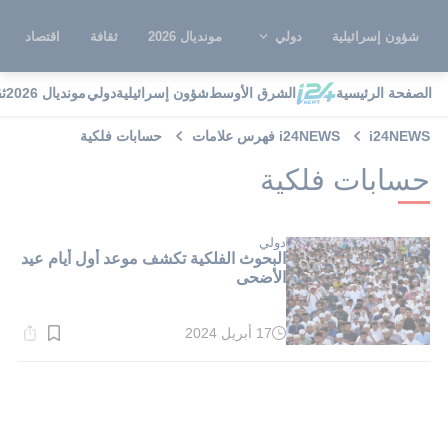
شؤون إسرائيلية
دولي
مونديال 2026
ثقافة
اقتصاد
الصفحة الرئيسية
الشرق الأوسط
شؤون إسرائيلية
دولي
مونديال 2026
ث
i24NEWS
i24NEWS فهرس علامات
حسابات فلكية
حسابات فلكية
دولي
البحوث الفلكية تكشف موعد أول أيام عيد
الأضحى
17 أبريل 2024
وقت
القراءة:
1}
دقيقة.