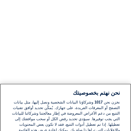
نحن نهتم بخصوصيتك
نخزن نحن
1017
وشركاؤنا البيانات الشخصية ونصل إليها، مثل بيانات
التصفح أو المعرفات الفريدة، على جهازك. يُمكّن تحديد أوافق تقنيات
التتبع من دعم الأغراض المعروضة في إطار معالجتنا وشركائنا للبيانات
التي يجب توفيرها. سيؤدي تحديد رفض الكل أو سحب موافقتك إلى
تعطيلها. إذا تم تعطيل أدوات التتبع، فقد لا تكون بعض المحتويات
والإعلانات التي تراها ذا صلة بك. يمكنك إعادة عرض هذه القائمة